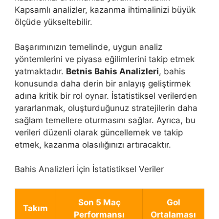
Kapsamlı analizler, kazanma ihtimalinizi büyük
ölçüde yükseltebilir.
Başarımınızın temelinde, uygun analiz
yöntemlerini ve piyasa eğilimlerini takip etmek
yatmaktadır.
Betnis Bahis Analizleri
, bahis
konusunda daha derin bir anlayış geliştirmek
adına kritik bir rol oynar. İstatistiksel verilerden
yararlanmak, oluşturduğunuz stratejilerin daha
sağlam temellere oturmasını sağlar. Ayrıca, bu
verileri düzenli olarak güncellemek ve takip
etmek, kazanma olasılığınızı artıracaktır.
Bahis Analizleri İçin İstatistiksel Veriler
Son 5 Maç
Gol
Takım
Performansı
Ortalaması