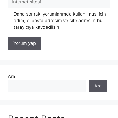
sitesi
Daha sonraki yorumlarımda kullanılması için
adım, e-posta adresim ve site adresim bu
tarayıcıya kaydedilsin.
Ara
Ara