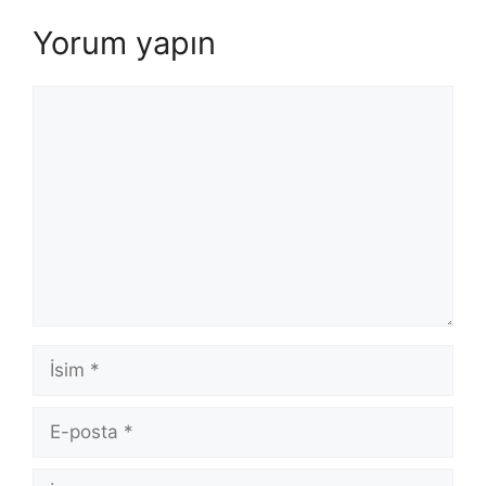
Yorum yapın
Yorum
İsim
E-
posta
İnternet