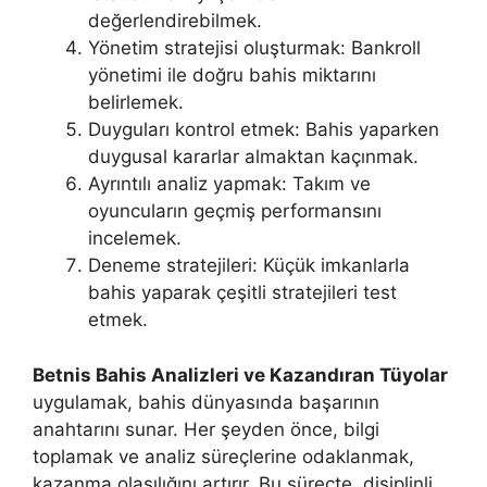
değerlendirebilmek.
Yönetim stratejisi oluşturmak: Bankroll
yönetimi ile doğru bahis miktarını
belirlemek.
Duyguları kontrol etmek: Bahis yaparken
duygusal kararlar almaktan kaçınmak.
Ayrıntılı analiz yapmak: Takım ve
oyuncuların geçmiş performansını
incelemek.
Deneme stratejileri: Küçük imkanlarla
bahis yaparak çeşitli stratejileri test
etmek.
Betnis Bahis Analizleri ve Kazandıran Tüyolar
uygulamak, bahis dünyasında başarının
anahtarını sunar. Her şeyden önce, bilgi
toplamak ve analiz süreçlerine odaklanmak,
kazanma olasılığını artırır. Bu süreçte, disiplinli