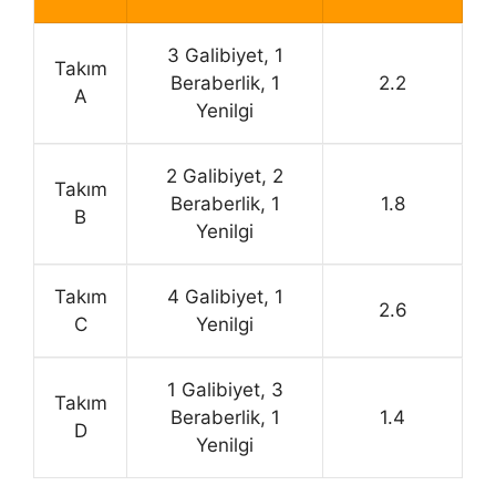
3 Galibiyet, 1
Takım
Beraberlik, 1
2.2
A
Yenilgi
2 Galibiyet, 2
Takım
Beraberlik, 1
1.8
B
Yenilgi
Takım
4 Galibiyet, 1
2.6
C
Yenilgi
1 Galibiyet, 3
Takım
Beraberlik, 1
1.4
D
Yenilgi