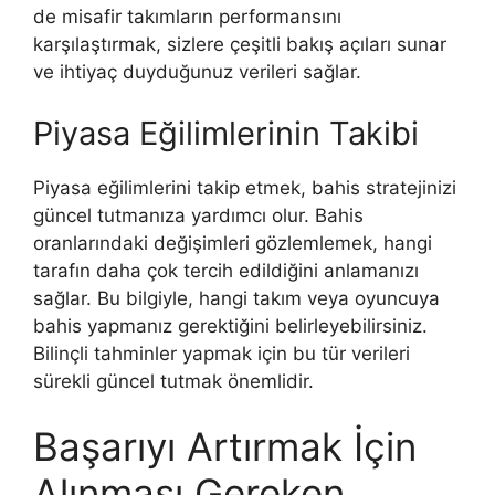
de misafir takımların performansını
karşılaştırmak, sizlere çeşitli bakış açıları sunar
ve ihtiyaç duyduğunuz verileri sağlar.
Piyasa Eğilimlerinin Takibi
Piyasa eğilimlerini takip etmek, bahis stratejinizi
güncel tutmanıza yardımcı olur. Bahis
oranlarındaki değişimleri gözlemlemek, hangi
tarafın daha çok tercih edildiğini anlamanızı
sağlar. Bu bilgiyle, hangi takım veya oyuncuya
bahis yapmanız gerektiğini belirleyebilirsiniz.
Bilinçli tahminler yapmak için bu tür verileri
sürekli güncel tutmak önemlidir.
Başarıyı Artırmak İçin
Alınması Gereken