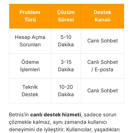
Problem
Çözüm
Destek
Türü
Süresi
Kanalı
Hesap Açma
5-10
Canlı Sohbet
Sorunları
Dakika
Ödeme
3-15
Canlı Sohbet
İşlemleri
Dakika
/ E-posta
Teknik
10-20
Canlı Sohbet
Destek
Dakika
Betnis’in
canlı destek hizmeti
, sadece sorun
çözmekle kalmaz, aynı zamanda kullanıcı
deneyimini de iyileştirir. Kullanıcılar, yaşadıkları