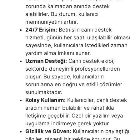
zorunda kalmadan anında destek
alabilirler. Bu durum, kullanıcı
memnuniyetini artırır.
24/7 Erişim:
Betnis’in canlı destek
hizmeti, günün her saati ulaşılabilir olması
sayesinde, kullanıcılara istedikleri zaman
yardım alma imkanı sunar.
Uzman Desteği:
Canlı destek ekibi,
sektörde deneyimli profesyonellerden
oluşur. Bu sayede, kullanıcıların
sorunlarına en doğru ve etkili çözümler
sunulmaktadır.
Kolay Kullanım:
Kullanıcılar, canlı destek
aracını hemen bulabilir ve rahatlıkla
iletişime geçebilir. Özel bir yazılım veya
uygulama indirmeye gerek yoktur.
Gizlilik ve Güven:
Kullanıcıların paylaştığı
bilgiler, güvenli bir şekilde korunur. Bu,