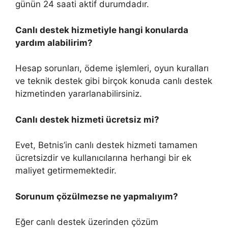
günün 24 saati aktif durumdadır.
Canlı destek hizmetiyle hangi konularda
yardım alabilirim?
Hesap sorunları, ödeme işlemleri, oyun kuralları
ve teknik destek gibi birçok konuda canlı destek
hizmetinden yararlanabilirsiniz.
Canlı destek hizmeti ücretsiz mi?
Evet, Betnis’in canlı destek hizmeti tamamen
ücretsizdir ve kullanıcılarına herhangi bir ek
maliyet getirmemektedir.
Sorunum çözülmezse ne yapmalıyım?
Eğer canlı destek üzerinden çözüm