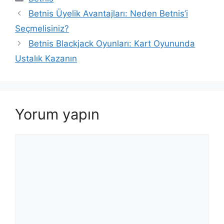
Betnis Üyelik Avantajları: Neden Betnis’i
Seçmelisiniz?
Betnis Blackjack Oyunları: Kart Oyununda
Ustalık Kazanın
Yorum yapın
Yorum