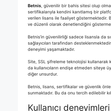
Betnis
, güvenilir bir bahis sitesi olup ol
sertifikalarıyla kendini kanıtlamış bir pl
verilen lisans ile faaliyet göstermektedir. 
ve düzenli olarak denetlendiğini gösterme
Betnis’in güvenilirliği sadece lisansla da 
sağlayıcıları tarafından desteklenmektedir.
deneyimi yaşamaktadır.
Site, SSL şifreleme teknolojisi kullanarak kul
da kullanıcıların endişe etmeden siteye ü
diğer unsurdur.
Betnis, lisans, sertifikalar ve güvenlik önle
sunmaktadır. Bu da onu tercih edilebilir kı
Kullanıcı deneyimleri 