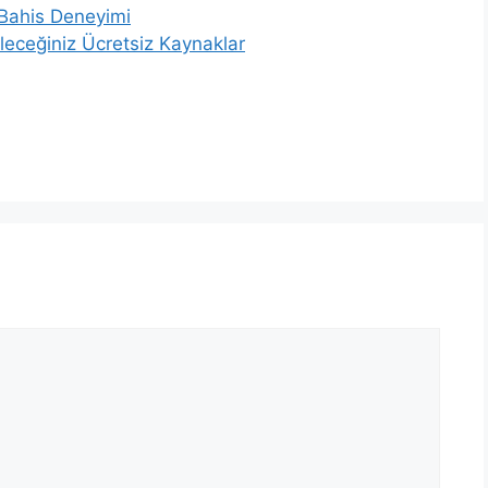
 Bahis Deneyimi
ileceğiniz Ücretsiz Kaynaklar