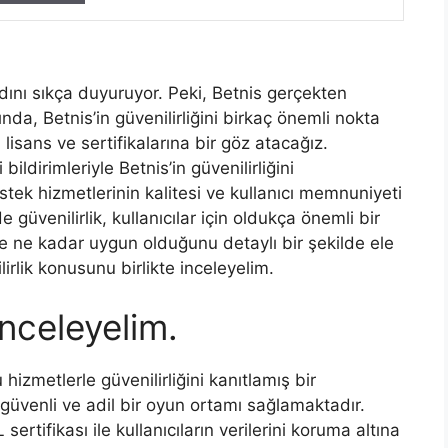
dını sıkça duyuruyor. Peki, Betnis gerçekten
ında, Betnis’in güvenilirliğini birkaç önemli nokta
 lisans ve sertifikalarına bir göz atacağız.
bildirimleriyle Betnis’in güvenilirliğini
tek hizmetlerinin kalitesi ve kullanıcı memnuniyeti
güvenilirlik, kullanıcılar için oldukça önemli bir
ere ne kadar uygun olduğunu detaylı bir şekilde ele
lirlik konusunu birlikte inceleyelim.
İnceleyelim.
 hizmetlerle güvenilirliğini kanıtlamış bir
a güvenli ve adil bir oyun ortamı sağlamaktadır.
tifikası ile kullanıcıların verilerini koruma altına