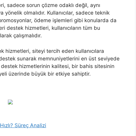
eri, sadece sorun çözme odaklı değil, aynı
yönelik olmalıdır. Kullanıcılar, sadece teknik
promosyonlar, ödeme işlemleri gibi konularda da
eri destek hizmetleri, kullanıcıların tüm bu
larak çalışmalıdır.
k hizmetleri, siteyi tercih eden kullanıcılara
ir destek sunarak memnuniyetlerini en üst seviyede
stek hizmetlerinin kalitesi, bir bahis sitesinin
eli üzerinde büyük bir etkiye sahiptir.
Hızlı? Süreç Analizi