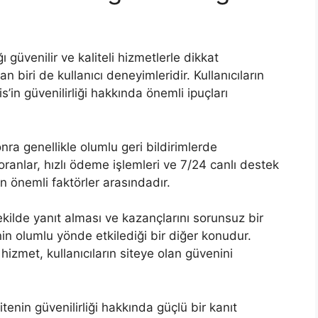
ı güvenilir ve kaliteli hizmetlerle dikkat
 biri de kullanıcı deneyimleridir. Kullanıcıların
s’in güvenilirliği hakkında önemli ipuçları
onra genellikle olumlu geri bildirimlerde
ranlar, hızlı ödeme işlemleri ve 7/24 canlı destek
an önemli faktörler arasındadır.
ekilde yanıt alması ve kazançlarını sorunsuz bir
nin olumlu yönde etkilediği bir diğer konudur.
hizmet, kullanıcıların siteye olan güvenini
itenin güvenilirliği hakkında güçlü bir kanıt