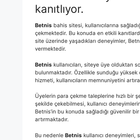
kanıtlıyor.
Betnis
bahis sitesi, kullanıcılarına sağladığ
çekmektedir. Bu konuda en etkili kanıtlardan
site üzerinde yaşadıkları deneyimler, Betni
vermektedir.
Betnis
kullanıcıları, siteye üye olduktan s
bulunmaktadır. Özellikle sunduğu yüksek o
hizmeti, kullanıcıların memnuniyetini artır
Üyelerin para çekme taleplerine hızlı bir ş
şekilde çekebilmesi, kullanıcı deneyimleri
Betnis’in bu konuda sağladığı güvenilir bir 
artırmaktadır.
Bu nedenle
Betnis
kullanıcı deneyimleri, s