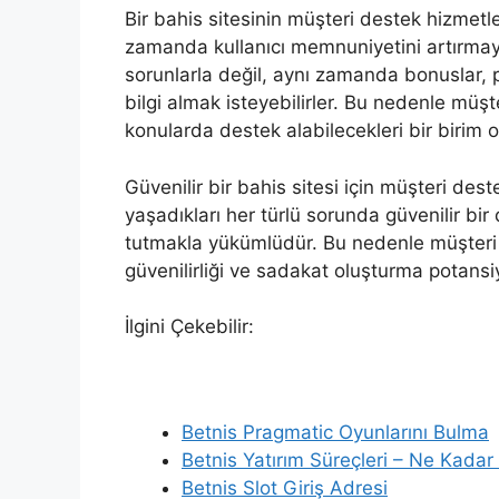
Bir bahis sitesinin müşteri destek hizmetl
zamanda kullanıcı memnuniyetini artırmaya 
sorunlarla değil, aynı zamanda bonuslar, 
bilgi almak isteyebilirler. Bu nedenle müşt
konularda destek alabilecekleri bir birim o
Güvenilir bir bahis sitesi için müşteri deste
yaşadıkları her türlü sorunda güvenilir b
tutmakla yükümlüdür. Bu nedenle müşteri de
güvenilirliği ve sadakat oluşturma potansiy
İlgini Çekebilir:
Betnis Pragmatic Oyunlarını Bulma
Betnis Yatırım Süreçleri – Ne Kadar 
Betnis Slot Giriş Adresi