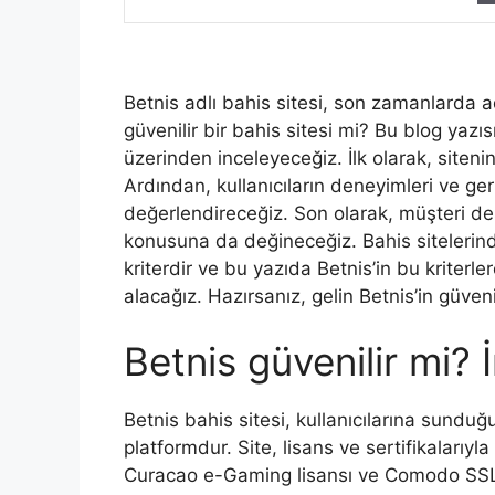
Betnis adlı bahis sitesi, son zamanlarda a
güvenilir bir bahis sitesi mi? Bu blog yazıs
üzerinden inceleyeceğiz. İlk olarak, sitenin
Ardından, kullanıcıların deneyimleri ve geri 
değerlendireceğiz. Son olarak, müşteri des
konusuna da değineceğiz. Bahis sitelerinde 
kriterdir ve bu yazıda Betnis’in bu kriterl
alacağız. Hazırsanız, gelin Betnis’in güveni
Betnis güvenilir mi? 
Betnis bahis sitesi, kullanıcılarına sunduğu
platformdur. Site, lisans ve sertifikalarıyl
Curacao e-Gaming lisansı ve Comodo SSL ser