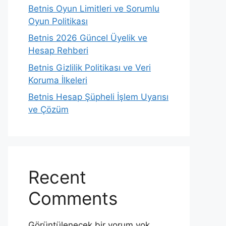
Betnis Oyun Limitleri ve Sorumlu
Oyun Politikası
Betnis 2026 Güncel Üyelik ve
Hesap Rehberi
Betnis Gizlilik Politikası ve Veri
Koruma İlkeleri
Betnis Hesap Şüpheli İşlem Uyarısı
ve Çözüm
Recent
Comments
Görüntülenecek bir yorum yok.