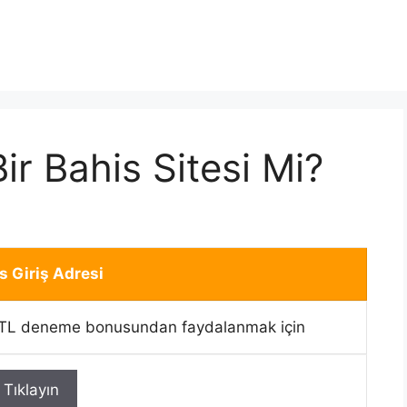
Bir Bahis Sitesi Mi?
s Giriş Adresi
00 TL deneme bonusundan faydalanmak için
Tıklayın