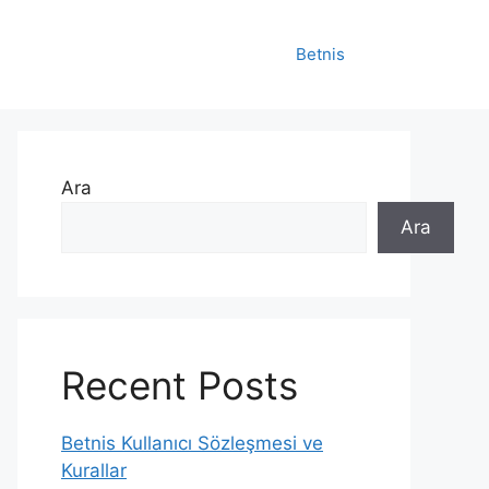
Betnis
Ara
Ara
Recent Posts
Betnis Kullanıcı Sözleşmesi ve
Kurallar