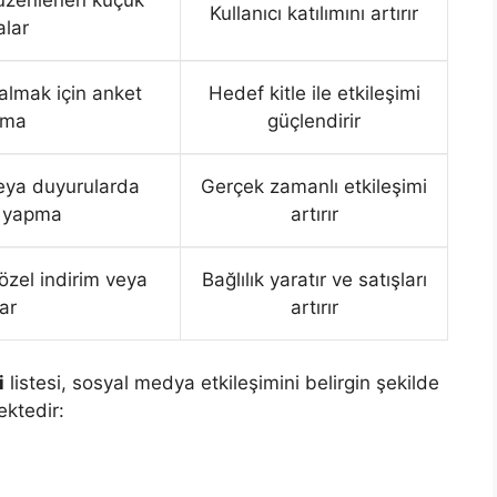
düzenlenen küçük
Kullanıcı katılımını artırır
alar
 almak için anket
Hedef kitle ile etkileşimi
rma
güçlendirir
veya duyurularda
Gerçek zamanlı etkileşimi
n yapma
artırır
 özel indirim veya
Bağlılık yaratır ve satışları
lar
artırır
i
listesi, sosyal medya etkileşimini belirgin şekilde
ektedir: