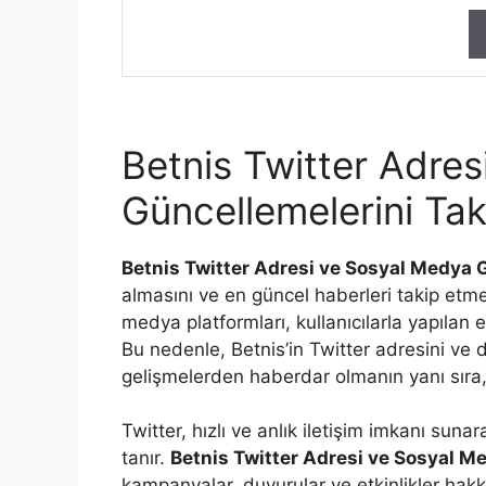
Betnis Twitter Adre
Güncellemelerini Ta
Betnis Twitter Adresi ve Sosyal Medya 
almasını ve en güncel haberleri takip etme
medya platformları, kullanıcılarla yapılan 
Bu nedenle, Betnis’in Twitter adresini ve
gelişmelerden haberdar olmanın yanı sıra, k
Twitter, hızlı ve anlık iletişim imkanı suna
tanır.
Betnis Twitter Adresi ve Sosyal M
kampanyalar, duyurular ve etkinlikler hakk