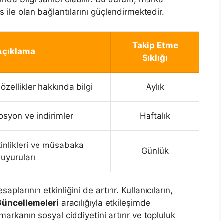
is ile olan bağlantılarını güçlendirmektedir.
Takip Etme
Açıklama
Sıklığı
özellikler hakkında bilgi
Aylık
syon ve indirimler
Haftalık
inlikleri ve müsabaka
Günlük
uyuruları
larının etkinliğini de artırır. Kullanıcıların,
Güncellemeleri
aracılığıyla etkileşimde
rkanın sosyal ciddiyetini artırır ve topluluk