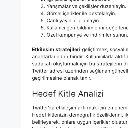
Yarışmalar ve çekilişler düzenleyin.
Görsel içerikler ile destekleyin.
Canlı yayınlar planlayın.
Kullanıcı geri bildirimlerini değerlend
Özel kampanya ve indirimler sunun
Etkileşim stratejileri
geliştirmek, sosyal 
anahtarlarından biridir. Kullanıcılarla aktif
sadakati oluşturmak için bu stratejilerin 
Twitter adresi üzerinden sağlanan güncellem
geçirilmesine olanak tanır.
Hedef Kitle Analizi
Twitter’da etkileşim artırmak için en önemli
Hedef kitlenizin demografik özelliklerini, ilg
belirleyerek, onlara uygun içerikler oluşturab