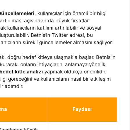
Güncellemeleri
, kullanıcılar için önemli bir bilgi
 artırılması açısından da büyük fırsatlar
kullanıcıların katılımı artırılabilir ve sosyal
şturulabilir. Betnis’in Twitter adresi, bu
anıcıların sürekli güncellemeler almasını sağlıyor.
 doğru hedef kitleye ulaşmakla başlar. Betnis’in
m kurarak, onların ihtiyaçlarını anlamaya yönelik
hedef kitle analizi
yapmak oldukça önemlidir.
lgi göreceğini ve kullanıcıların nasıl bir etkileşim
ir adımdır.
ama
Faydası