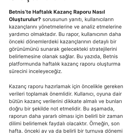
Betnis’te Haftalık Kazanç Raporu Nasıl
Oluşturulur?
sorusunun yanıtı, kullanıcıların
kazançlarını yönetmelerine ve analiz etmelerine
yardımcı olmaktadır. Bu rapor, kullanıcının daha
önceki dönemlerdeki kazançlarının detaylı bir
görünümünü sunarak gelecekteki stratejilerini
belirlemesine olanak sağlar. Bu yazıda, Betnis
platformunda haftalık kazanç raporu oluşturma
sürecini inceleyeceğiz.
Kazanç raporu hazırlamak için öncelikle gereken
verileri toplamak önemlidir. Kullanıcı, oyuna dair
bütün kazanç verilerini dikkate almalı ve bunları
doğru bir şekilde not etmelidir. Bu aşamada,
raporun daha yararlı olması için belirli bir zaman
dilimi belirlemek faydalı olacaktır. Örneğin, son
hafta, önceki ay ya da belirli bir turnuva dönemi