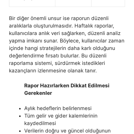
Bir diğer önemli unsur ise raporun düzenli
aralıklarla oluşturulmasıdır. Haftalık raporlar,
kullanıcılara anlık veri sağlarken, düzenli analiz
yapma imkanı sunar. Böylece, kullanıcılar zaman
içinde hangi stratejilerin daha karlı olduğunu
değerlendirme fırsatı bulurlar. Bu düzenli
raporlama sistemi, sürdürmek istedikleri
kazançların izlenmesine olanak tanır.
Rapor Hazırlarken Dikkat Edilmesi
Gerekenler
Aylık hedeflerin belirlenmesi
Tüm gelir ve gider kalemlerinin
kaydedilmesi
Verilerin doğru ve güncel olduğunun