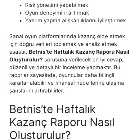
Risk yönetimi yapabilmek
Oyun deneyimini artırmak
Yatırım yapma alışkanlıklarını iyileştirmek
Sanal oyun platformlarında kazanç elde etmek
için doğru verileri toplamak ve analiz etmek
esastır.
Betnis’te Haftalık Kazanç Raporu Nasıl
Oluşturulur?
sorusuna verilecek en iyi cevap,
düzenli ve detaylı bir inceleme yapmaktır. Bu
raporlar sayesinde, oyuncular daha bilinçli
kararlar alabilir ve finansal hedeflerine ulaşma
şanslarını artırabilirler.
Betnis’te Haftalık
Kazanç Raporu Nasıl
Oluşturulur?