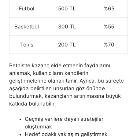
Futbol
500 TL
%65
Basketbol
300 TL
%55
Tenis
200 TL
%70
Betnis’te kazanç elde etmenin faydalarını
anlamak, kullanıcıların kendilerini
geliştirmelerine olanak tanır. Ayrıca, bu süreçte
aşağıda belirtilen unsurları göz önünde
bulundurmak, kazançların artırılmasına büyük
katkıda bulunabilir:
Geçmiş verilere dayalı stratejiler
oluşturmak
Hedef odaklı yaklaşım geliştirmek