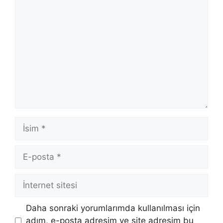
Yorum
İsim
E-
posta
İnternet
sitesi
Daha sonraki yorumlarımda kullanılması için
adım, e-posta adresim ve site adresim bu