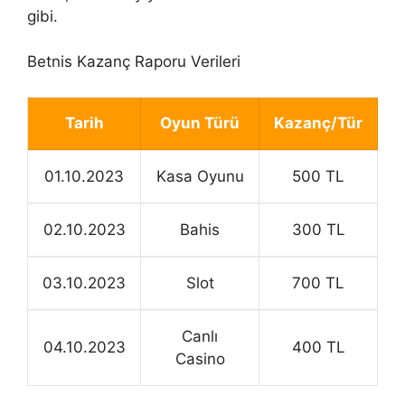
gibi.
Betnis Kazanç Raporu Verileri
Tarih
Oyun Türü
Kazanç/Tür
01.10.2023
Kasa Oyunu
500 TL
02.10.2023
Bahis
300 TL
03.10.2023
Slot
700 TL
Canlı
04.10.2023
400 TL
Casino