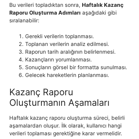
Bu verileri topladıktan sonra,
Haftalık Kazanç
Raporu Oluşturma Adımları
aşağıdaki gibi
sıralanabilir:
Gerekli verilerin toplanması.
Toplanan verilerin analiz edilmesi.
Raporun tarih aralığının belirlenmesi.
Kazançların yorumlanması.
Sonuçların görsel bir formatta sunulması.
Gelecek hareketlerin planlanması.
Kazanç Raporu
Oluşturmanın Aşamaları
Haftalık kazanç raporu oluşturma süreci, belirli
aşamalardan oluşur. İlk olarak, kullanıcı hangi
verileri toplaması gerektiğine karar vermelidir.