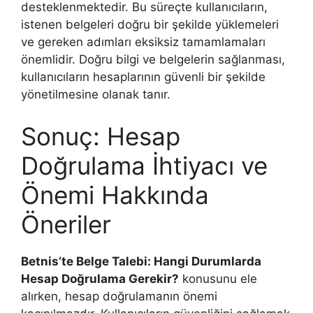
desteklenmektedir. Bu süreçte kullanıcıların,
istenen belgeleri doğru bir şekilde yüklemeleri
ve gereken adımları eksiksiz tamamlamaları
önemlidir. Doğru bilgi ve belgelerin sağlanması,
kullanıcıların hesaplarının güvenli bir şekilde
yönetilmesine olanak tanır.
Sonuç: Hesap
Doğrulama İhtiyacı ve
Önemi Hakkında
Öneriler
Betnis’te Belge Talebi: Hangi Durumlarda
Hesap Doğrulama Gerekir?
konusunu ele
alırken, hesap doğrulamanın önemi