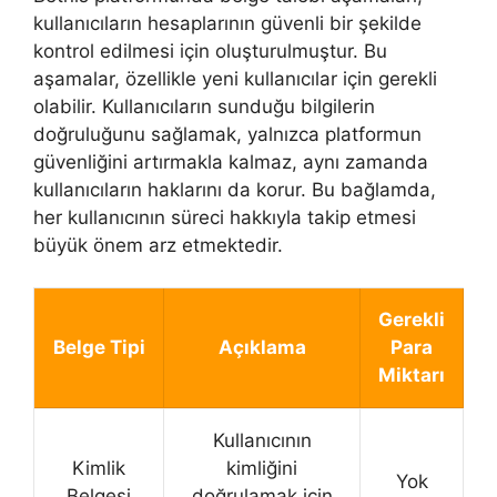
kullanıcıların hesaplarının güvenli bir şekilde
kontrol edilmesi için oluşturulmuştur. Bu
aşamalar, özellikle yeni kullanıcılar için gerekli
olabilir. Kullanıcıların sunduğu bilgilerin
doğruluğunu sağlamak, yalnızca platformun
güvenliğini artırmakla kalmaz, aynı zamanda
kullanıcıların haklarını da korur. Bu bağlamda,
her kullanıcının süreci hakkıyla takip etmesi
büyük önem arz etmektedir.
Gerekli
Belge Tipi
Açıklama
Para
Miktarı
Kullanıcının
Kimlik
kimliğini
Yok
Belgesi
doğrulamak için