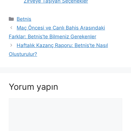
Zirveye Taşıyan Seçenekler
Kategoriler
Betnis
Maç Öncesi ve Canlı Bahis Arasındaki
Farklar: Betnis’te Bilmeniz Gerekenler
Haftalık Kazanç Raporu: Betnis’te Nasıl
Oluşturulur?
Yorum yapın
Yorum