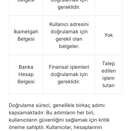
gereklidir.
Kullanıcı adresini
İkametgah
doğrulamak için
Yok
Belgesi
gerekli olan
belgeler.
Talep
Banka
Finansal işlemleri
edilen
Hesap
doğrulamak için
işlem
Belgesi
gereklidir.
tutarı
Doğrulama süreci, genellikle birkaç adımı
kapsamaktadır. Bu adımların her biri,
kullanıcıların güvenliğini sağlamak için kritik
öneme sahiptir. Kullanıcılar, hesaplarının