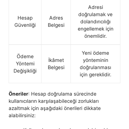
Adresi
doğrulamak ve
Hesap
Adres
dolandırıcılığı
Güvenliği
Belgesi
engellemek için
önemlidir.
Yeni ödeme
Ödeme
İkâmet
yönteminin
Yöntemi
Belgesi
doğrulanması
Değişikliği
için gereklidir.
Öneriler
: Hesap doğrulama sürecinde
kullanıcıların karşılaşabileceği zorlukları
azaltmak için aşağıdaki önerileri dikkate
alabilirsiniz: