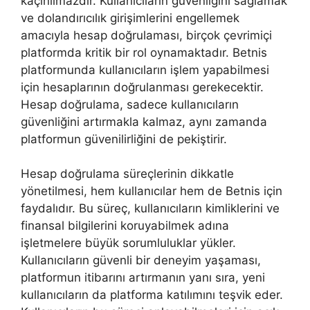
kaçınılmazdır. Kullanıcıların güvenliğini sağlamak
ve dolandırıcılık girişimlerini engellemek
amacıyla hesap doğrulaması, birçok çevrimiçi
platformda kritik bir rol oynamaktadır. Betnis
platformunda kullanıcıların işlem yapabilmesi
için hesaplarının doğrulanması gerekecektir.
Hesap doğrulama, sadece kullanıcıların
güvenliğini artırmakla kalmaz, aynı zamanda
platformun güvenilirliğini de pekiştirir.
Hesap doğrulama süreçlerinin dikkatle
yönetilmesi, hem kullanıcılar hem de Betnis için
faydalıdır. Bu süreç, kullanıcıların kimliklerini ve
finansal bilgilerini koruyabilmek adına
işletmelere büyük sorumluluklar yükler.
Kullanıcıların güvenli bir deneyim yaşaması,
platformun itibarını artırmanın yanı sıra, yeni
kullanıcıların da platforma katılımını teşvik eder.