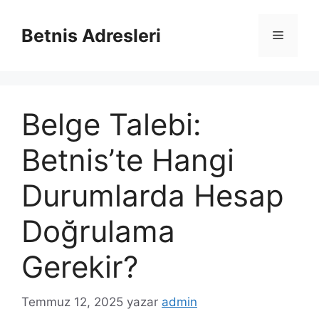
İçeriğe
atla
Betnis Adresleri
Menü
Belge Talebi:
Betnis’te Hangi
Durumlarda Hesap
Doğrulama
Gerekir?
Temmuz 12, 2025
yazar
admin