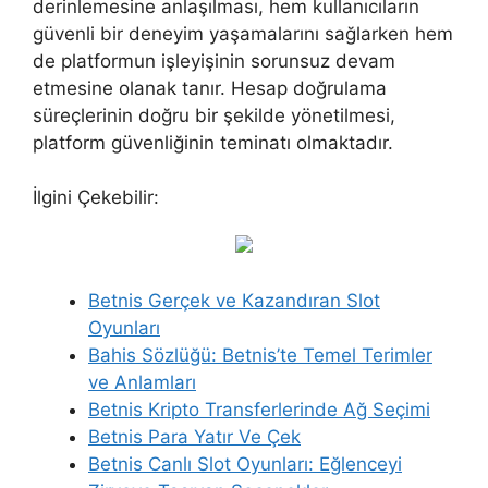
derinlemesine anlaşılması, hem kullanıcıların
güvenli bir deneyim yaşamalarını sağlarken hem
de platformun işleyişinin sorunsuz devam
etmesine olanak tanır. Hesap doğrulama
süreçlerinin doğru bir şekilde yönetilmesi,
platform güvenliğinin teminatı olmaktadır.
İlgini Çekebilir:
Betnis Gerçek ve Kazandıran Slot
Oyunları
Bahis Sözlüğü: Betnis’te Temel Terimler
ve Anlamları
Betnis Kripto Transferlerinde Ağ Seçimi
Betnis Para Yatır Ve Çek
Betnis Canlı Slot Oyunları: Eğlenceyi