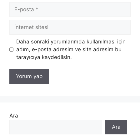
E-
posta
İnternet
sitesi
Daha sonraki yorumlarımda kullanılması için
adım, e-posta adresim ve site adresim bu
tarayıcıya kaydedilsin.
Ara
Ara