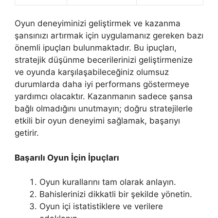
Oyun deneyiminizi geliştirmek ve kazanma
şansınızı artırmak için uygulamanız gereken bazı
önemli ipuçları bulunmaktadır. Bu ipuçları,
stratejik düşünme becerilerinizi geliştirmenize
ve oyunda karşılaşabileceğiniz olumsuz
durumlarda daha iyi performans göstermeye
yardımcı olacaktır. Kazanmanın sadece şansa
bağlı olmadığını unutmayın; doğru stratejilerle
etkili bir oyun deneyimi sağlamak, başarıyı
getirir.
Başarılı Oyun İçin İpuçları
Oyun kurallarını tam olarak anlayın.
Bahislerinizi dikkatli bir şekilde yönetin.
Oyun içi istatistiklere ve verilere