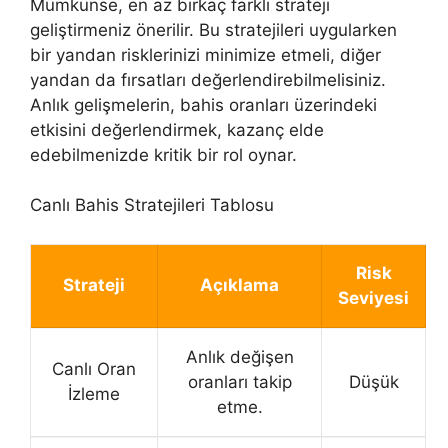
Mümkünse, en az birkaç farklı strateji
geliştirmeniz önerilir. Bu stratejileri uygularken
bir yandan risklerinizi minimize etmeli, diğer
yandan da fırsatları değerlendirebilmelisiniz.
Anlık gelişmelerin, bahis oranları üzerindeki
etkisini değerlendirmek, kazanç elde
edebilmenizde kritik bir rol oynar.
Canlı Bahis Stratejileri Tablosu
Risk
Strateji
Açıklama
Seviyesi
Anlık değişen
Canlı Oran
oranları takip
Düşük
İzleme
etme.