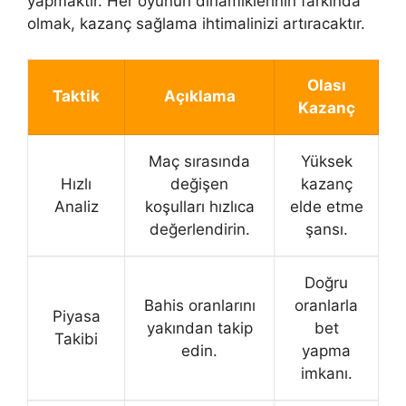
yapmaktır. Her oyunun dinamiklerinin farkında
olmak, kazanç sağlama ihtimalinizi artıracaktır.
Olası
Taktik
Açıklama
Kazanç
Maç sırasında
Yüksek
Hızlı
değişen
kazanç
Analiz
koşulları hızlıca
elde etme
değerlendirin.
şansı.
Doğru
Bahis oranlarını
oranlarla
Piyasa
yakından takip
bet
Takibi
edin.
yapma
imkanı.