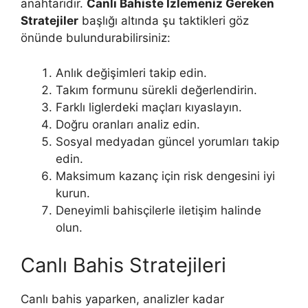
anahtarıdır.
Canlı Bahiste İzlemeniz Gereken
Stratejiler
başlığı altında şu taktikleri göz
önünde bulundurabilirsiniz:
Anlık değişimleri takip edin.
Takım formunu sürekli değerlendirin.
Farklı liglerdeki maçları kıyaslayın.
Doğru oranları analiz edin.
Sosyal medyadan güncel yorumları takip
edin.
Maksimum kazanç için risk dengesini iyi
kurun.
Deneyimli bahisçilerle iletişim halinde
olun.
Canlı Bahis Stratejileri
Canlı bahis yaparken, analizler kadar