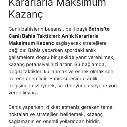
Kararlarla Maksimum
Kazanç
Canlı bahislerin başarısı, belli başlı
Betnis’te
Canlı Bahis Taktikleri: Anlık Kararlarla
Maksimum Kazanç
sağlayacak stratejilere
bağlıdır. Bahis yaparken spordaki anlık
gelişmelere doğru bir şekilde yanıt verebilmek,
kazanç potansiyelinizi artırır. Bu bağlamda,
doğru taktikleri kullanmak ve esnek olmak son
derece önemlidir. Bahis sürecinde anlık
değişimleri izleyerek, siz de oyunun seyrine yön
verebilirsiniz.
Bahis yaparken, dikkat etmeniz gereken temel
noktaları ve stratejileri belirlemek, kazanç
sağlamanın en önemli yollarından biridir.