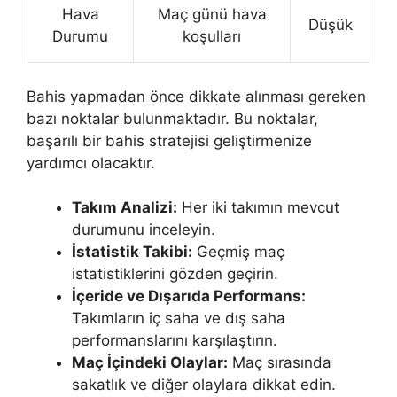
Hava
Maç günü hava
Düşük
Durumu
koşulları
Bahis yapmadan önce dikkate alınması gereken
bazı noktalar bulunmaktadır. Bu noktalar,
başarılı bir bahis stratejisi geliştirmenize
yardımcı olacaktır.
Takım Analizi:
Her iki takımın mevcut
durumunu inceleyin.
İstatistik Takibi:
Geçmiş maç
istatistiklerini gözden geçirin.
İçeride ve Dışarıda Performans:
Takımların iç saha ve dış saha
performanslarını karşılaştırın.
Maç İçindeki Olaylar:
Maç sırasında
sakatlık ve diğer olaylara dikkat edin.