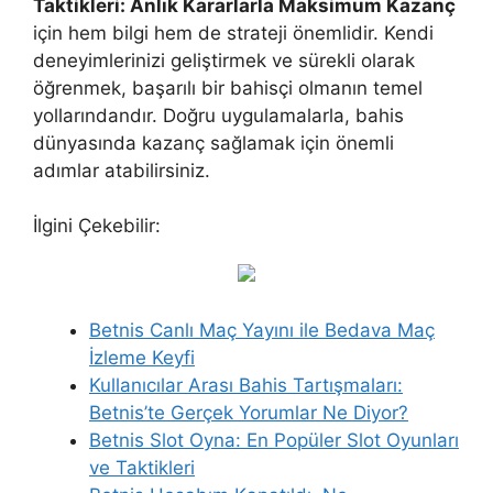
Taktikleri: Anlık Kararlarla Maksimum Kazanç
için hem bilgi hem de strateji önemlidir. Kendi
deneyimlerinizi geliştirmek ve sürekli olarak
öğrenmek, başarılı bir bahisçi olmanın temel
yollarındandır. Doğru uygulamalarla, bahis
dünyasında kazanç sağlamak için önemli
adımlar atabilirsiniz.
İlgini Çekebilir:
Betnis Canlı Maç Yayını ile Bedava Maç
İzleme Keyfi
Kullanıcılar Arası Bahis Tartışmaları:
Betnis’te Gerçek Yorumlar Ne Diyor?
Betnis Slot Oyna: En Popüler Slot Oyunları
ve Taktikleri