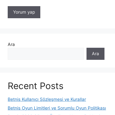
Ara
Ara
Recent Posts
Betnis Kullanıcı Sözleşmesi ve Kurallar
Betnis Oyun Limitleri ve Sorumlu Oyun Politikası