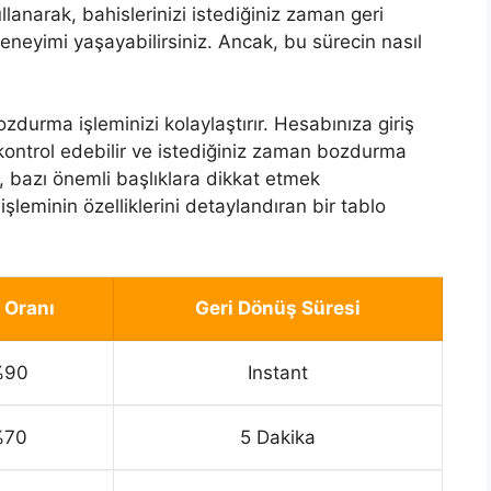
lanarak, bahislerinizi istediğiniz zaman geri
deneyimi yaşayabilirsiniz. Ancak, bu sürecin nasıl
ozdurma işleminizi kolaylaştırır. Hesabınıza giriş
kontrol edebilir ve istediğiniz zaman bozdurma
a, bazı önemli başlıklara dikkat etmek
eminin özelliklerini detaylandıran bir tablo
 Oranı
Geri Dönüş Süresi
%90
Instant
%70
5 Dakika