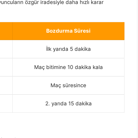
yuncuların özgür iradesiyle daha hızlı karar
Bozdurma Süresi
İlk yarıda 5 dakika
Maç bitimine 10 dakika kala
Maç süresince
2. yarıda 15 dakika