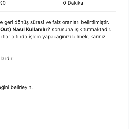
%0
0 Dakika
geri dönüş süresi ve faiz oranları belirtilmiştir.
Out) Nasıl Kullanılır?
sorusuna ışık tutmaktadır.
tlar altında işlem yapacağınızı bilmek, karınızı
ardır:
ini belirleyin.