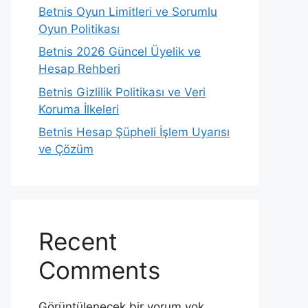
Betnis Oyun Limitleri ve Sorumlu
Oyun Politikası
Betnis 2026 Güncel Üyelik ve
Hesap Rehberi
Betnis Gizlilik Politikası ve Veri
Koruma İlkeleri
Betnis Hesap Şüpheli İşlem Uyarısı
ve Çözüm
Recent
Comments
Görüntülenecek bir yorum yok.