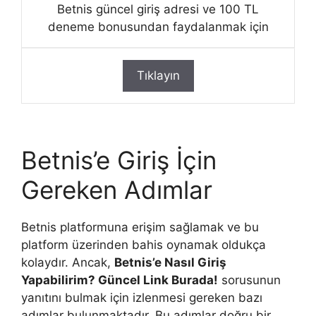
Betnis güncel giriş adresi ve 100 TL
deneme bonusundan faydalanmak için
Tıklayın
Betnis’e Giriş İçin
Gereken Adımlar
Betnis platformuna erişim sağlamak ve bu
platform üzerinden bahis oynamak oldukça
kolaydır. Ancak,
Betnis’e Nasıl Giriş
Yapabilirim? Güncel Link Burada!
sorusunun
yanıtını bulmak için izlenmesi gereken bazı
adımlar bulunmaktadır. Bu adımlar doğru bir