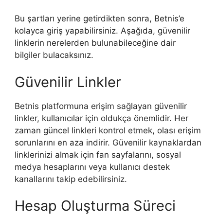
Bu şartları yerine getirdikten sonra, Betnis’e
kolayca giriş yapabilirsiniz. Aşağıda, güvenilir
linklerin nerelerden bulunabileceğine dair
bilgiler bulacaksınız.
Güvenilir Linkler
Betnis platformuna erişim sağlayan güvenilir
linkler, kullanıcılar için oldukça önemlidir. Her
zaman güncel linkleri kontrol etmek, olası erişim
sorunlarını en aza indirir. Güvenilir kaynaklardan
linklerinizi almak için fan sayfalarını, sosyal
medya hesaplarını veya kullanıcı destek
kanallarını takip edebilirsiniz.
Hesap Oluşturma Süreci