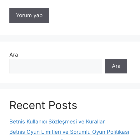
Ara
Ara
Recent Posts
Betnis Kullanıcı Sözleşmesi ve Kurallar
Betnis Oyun Limitleri ve Sorumlu Oyun Politikası