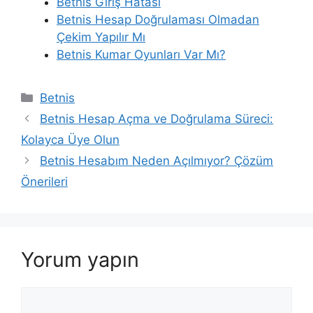
Betnis Giriş Hatası
Betnis Hesap Doğrulaması Olmadan
Çekim Yapılır Mı
Betnis Kumar Oyunları Var Mı?
Kategoriler
Betnis
Betnis Hesap Açma ve Doğrulama Süreci:
Kolayca Üye Olun
Betnis Hesabım Neden Açılmıyor? Çözüm
Önerileri
Yorum yapın
Yorum