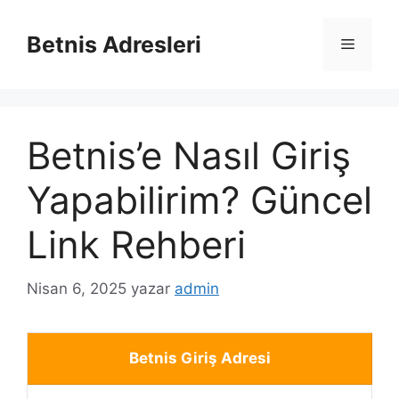
İçeriğe
atla
Betnis Adresleri
Menü
Betnis’e Nasıl Giriş
Yapabilirim? Güncel
Link Rehberi
Nisan 6, 2025
yazar
admin
Betnis Giriş Adresi