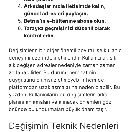
Arkadaşlarınızla iletişimde kalın,
güncel adresleri paylaşın.
Betnis’in e-bültenine abone olun.
Tarayıcı geçmişinizi düzenli olarak
kontrol edin.
Değişimlerin bir diğer önemli boyutu ise kullanıcı
deneyimi üzerindeki etkileridir. Kullanıcılar, sık
sık değişen adresler nedeniyle zaman zaman
zorlanabilirler. Bu durum, hem tatmin
duygusunu olumsuz etkileyebilir hem de
platformdan uzaklaşmalarına neden olabilir. Bu
yüzden, kullanıcıların bu değişimlerin arka
planını anlamaları ve alınacak önlemleri göz
önünde bulundurmaları büyük önem taşır.
Değişimin Teknik Nedenleri