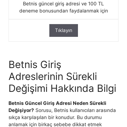
Betnis güncel giriş adresi ve 100 TL
deneme bonusundan faydalanmak için
Tıklayın
Betnis Giriş
Adreslerinin Sürekli
Değişimi Hakkında Bilgi
Betnis Güncel Giriş Adresi Neden Sürekli
Değişiyor?
Sorusu, Betnis kullanıcıları arasında
sıkça karşılaşılan bir konudur. Bu durumu
anlamak için birkaç sebebe dikkat etmek