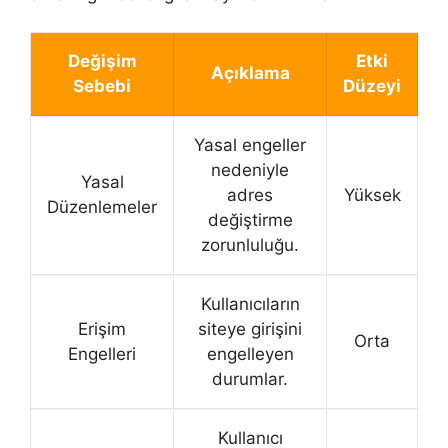
Değişim
Etki
Açıklama
Sebebi
Düzeyi
Yasal engeller
nedeniyle
Yasal
adres
Yüksek
Düzenlemeler
değiştirme
zorunluluğu.
Kullanıcıların
Erişim
siteye girişini
Orta
Engelleri
engelleyen
durumlar.
Kullanıcı