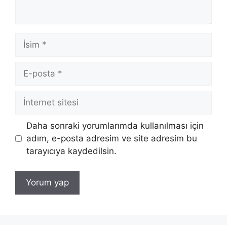
İsim
E-
posta
İnternet
sitesi
Daha sonraki yorumlarımda kullanılması için
adım, e-posta adresim ve site adresim bu
tarayıcıya kaydedilsin.