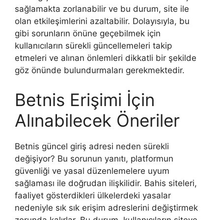
sağlamakta zorlanabilir ve bu durum, site ile
olan etkileşimlerini azaltabilir. Dolayısıyla, bu
gibi sorunların önüne geçebilmek için
kullanıcıların sürekli güncellemeleri takip
etmeleri ve alınan önlemleri dikkatli bir şekilde
göz önünde bulundurmaları gerekmektedir.
Betnis Erişimi İçin
Alınabilecek Öneriler
Betnis güncel giriş adresi neden sürekli
değişiyor? Bu sorunun yanıtı, platformun
güvenliği ve yasal düzenlemelere uyum
sağlaması ile doğrudan ilişkilidir. Bahis siteleri,
faaliyet gösterdikleri ülkelerdeki yasalar
nedeniyle sık sık erişim adreslerini değiştirmek
zorunda kalırlar. Bu durum, kullanıcıların siteye