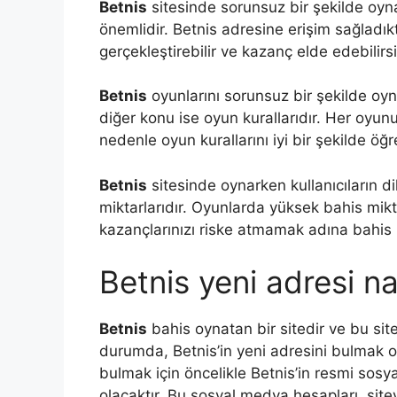
Betnis
sitesinde sorunsuz bir şekilde oyna
önemlidir. Betnis adresine erişim sağladıkt
gerçekleştirebilir ve kazanç elde edebilirsi
Betnis
oyunlarını sorunsuz bir şekilde oyna
diğer konu ise oyun kurallarıdır. Her oyunu
nedenle oyun kurallarını iyi bir şekilde 
Betnis
sitesinde oynarken kullanıcıların d
miktarlarıdır. Oyunlarda yüksek bahis mikta
kazançlarınızı riske atmamak adına bahis m
Betnis yeni adresi na
Betnis
bahis oynatan bir sitedir ve bu site
durumda, Betnis’in yeni adresini bulmak o
bulmak için öncelikle Betnis’in resmi sosy
olacaktır. Bu sosyal medya hesapları, sitey