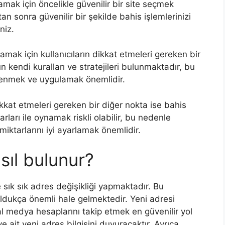
mak için öncelikle güvenilir bir site seçmek
an sonra güvenilir bir şekilde bahis işlemlerinizi
niz.
mak için kullanıcıların dikkat etmeleri gereken bir
n kendi kuralları ve stratejileri bulunmaktadır, bu
öğrenmek ve uygulamak önemlidir.
ikkat etmeleri gereken bir diğer nokta ise bahis
rları ile oynamak riskli olabilir, bu nedenle
iktarlarını iyi ayarlamak önemlidir.
sıl bulunur?
 sık sık adres değişikliği yapmaktadır. Bu
ldukça önemli hale gelmektedir. Yeni adresi
al medya hesaplarını takip etmek en güvenilir yol
e ait yeni adres bilgisini duyuracaktır. Ayrıca,