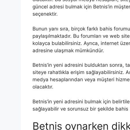
güncel adresi bulmak için Betnis’in müşter
seçenektir.
Bunun yanı sıra, birçok farklı bahis forum
paylaşılmaktadır. Bu forumları ve web sitel
kolayca bulabilirsiniz. Ayrıca, internet üze
adresine ulaşmak mümkündür.
Betnis’in yeni adresini bulduktan sonra, t
siteye rahatlıkla erişim sağlayabilirsiniz.
medya hesaplarından veya müşteri hizmetle
olacaktır.
Betnis’in yeni adresini bulmak için belirti
sağlayabilir ve sorunsuz bir şekilde bahis 
Betnis oynarken dikk