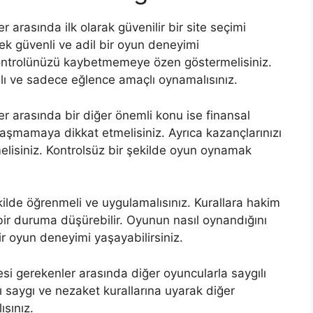
arasında ilk olarak güvenilir bir site seçimi
ek güvenli ve adil bir oyun deneyimi
kontrolünüzü kaybetmemeye özen göstermelisiniz.
lı ve sadece eğlence amaçlı oynamalısınız.
r arasında bir diğer önemli konu ise finansal
aşmamaya dikkat etmelisiniz. Ayrıca kazançlarınızı
lisiniz. Kontrolsüz bir şekilde oyun oynamak
ekilde öğrenmeli ve uygulamalısınız. Kurallara hakim
ir duruma düşürebilir. Oyunun nasıl oynandığını
bir oyun deneyimi yaşayabilirsiniz.
i gerekenler arasında diğer oyuncularla saygılı
lı saygı ve nezaket kurallarına uyarak diğer
ısınız.