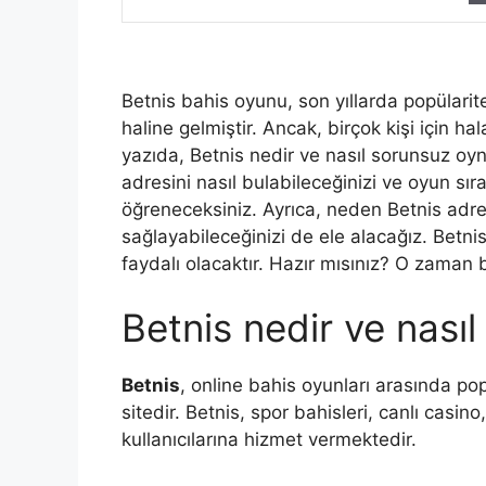
Betnis bahis oyunu, son yıllarda popülarit
haline gelmiştir. Ancak, birçok kişi için ha
yazıda, Betnis nedir ve nasıl sorunsuz oyn
adresini nasıl bulabileceğinizi ve oyun sı
öğreneceksiniz. Ayrıca, neden Betnis adres
sağlayabileceğinizi de ele alacağız. Betni
faydalı olacaktır. Hazır mısınız? O zaman 
Betnis nedir ve nası
Betnis
, online bahis oyunları arasında pop
sitedir. Betnis, spor bahisleri, canlı casino
kullanıcılarına hizmet vermektedir.