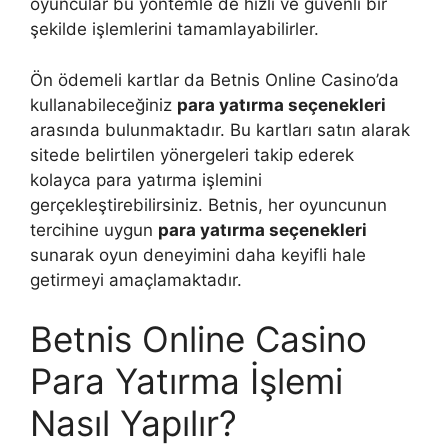
oyuncular bu yöntemle de hızlı ve güvenli bir
şekilde işlemlerini tamamlayabilirler.
Ön ödemeli kartlar da Betnis Online Casino’da
kullanabileceğiniz
para yatırma seçenekleri
arasında bulunmaktadır. Bu kartları satın alarak
sitede belirtilen yönergeleri takip ederek
kolayca para yatırma işlemini
gerçekleştirebilirsiniz. Betnis, her oyuncunun
tercihine uygun
para yatırma seçenekleri
sunarak oyun deneyimini daha keyifli hale
getirmeyi amaçlamaktadır.
Betnis Online Casino
Para Yatırma İşlemi
Nasıl Yapılır?