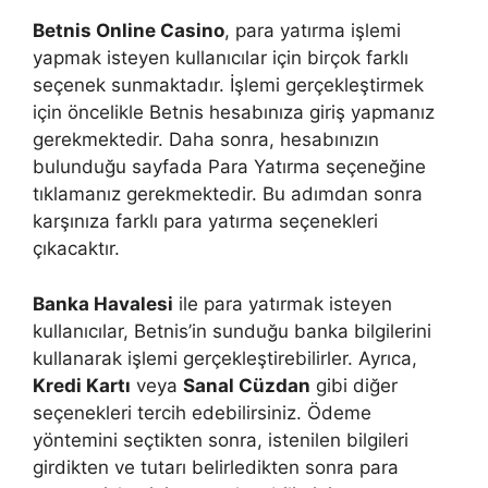
Betnis Online Casino
, para yatırma işlemi
yapmak isteyen kullanıcılar için birçok farklı
seçenek sunmaktadır. İşlemi gerçekleştirmek
için öncelikle Betnis hesabınıza giriş yapmanız
gerekmektedir. Daha sonra, hesabınızın
bulunduğu sayfada Para Yatırma seçeneğine
tıklamanız gerekmektedir. Bu adımdan sonra
karşınıza farklı para yatırma seçenekleri
çıkacaktır.
Banka Havalesi
ile para yatırmak isteyen
kullanıcılar, Betnis’in sunduğu banka bilgilerini
kullanarak işlemi gerçekleştirebilirler. Ayrıca,
Kredi Kartı
veya
Sanal Cüzdan
gibi diğer
seçenekleri tercih edebilirsiniz. Ödeme
yöntemini seçtikten sonra, istenilen bilgileri
girdikten ve tutarı belirledikten sonra para