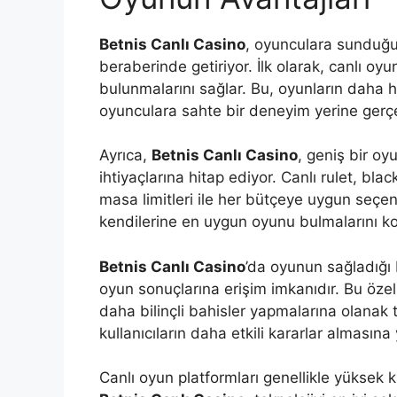
Betnis Canlı Casino
, oyunculara sunduğu
beraberinde getiriyor. İlk olarak, canlı oy
bulunmalarını sağlar. Bu, oyunların daha 
oyunculara sahte bir deneyim yerine gerçe
Ayrıca,
Betnis Canlı Casino
, geniş bir o
ihtiyaçlarına hitap ediyor. Canlı rulet, blac
masa limitleri ile her bütçeye uygun seçen
kendilerine en uygun oyunu bulmalarını kola
Betnis Canlı Casino
’da oyunun sağladığı b
oyun sonuçlarına erişim imkanıdır. Bu özelli
daha bilinçli bahisler yapmalarına olanak t
kullanıcıların daha etkili kararlar almasına
Canlı oyun platformları genellikle yüksek k