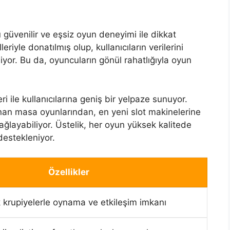
güvenilir ve eşsiz oyun deneyimi ile dikkat
riyle donatılmış olup, kullanıcıların verilerini
iyor. Bu da, oyuncuların gönül rahatlığıyla oyun
i ile kullanıcılarına geniş bir yelpaze sunuyor.
anan masa oyunlarından, en yeni slot makinelerine
ğlayabiliyor. Üstelik, her oyun yüksek kalitede
 destekleniyor.
Özellikler
 krupiyelerle oynama ve etkileşim imkanı