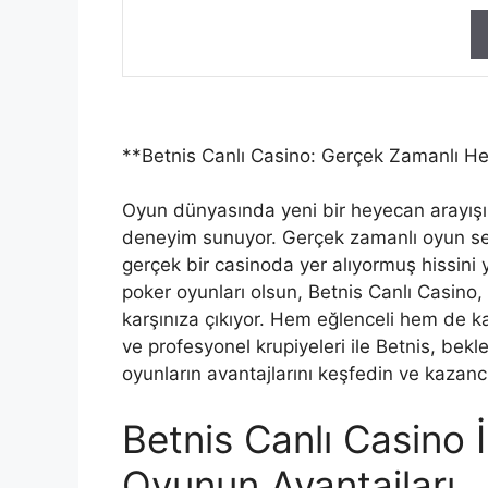
**Betnis Canlı Casino: Gerçek Zamanlı H
Oyun dünyasında yeni bir heyecan arayışın
deneyim sunuyor. Gerçek zamanlı oyun seç
gerçek bir casinoda yer alıyormuş hissini ya
poker oyunları olsun, Betnis Canlı Casino,
karşınıza çıkıyor. Hem eğlenceli hem de kaz
ve profesyonel krupiyeleri ile Betnis, bekl
oyunların avantajlarını keşfedin ve kazancın
Betnis Canlı Casino 
Oyunun Avantajları