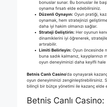
bonuslar sunar. Bu bonuslar ile baş
oynama fırsatı elde edebilirsiniz.
Düzenli Oynayın:
Oyun pratiği, kaz
oynamak, hem stratejinizi geliştirm
daha iyi hakim olmanızı sağlar.
Strateji Geliştirin:
Her oyunun kendin
dinamiklerini iyi öğrenerek, strateji
artırabilir.
Limiti Belirleyin:
Oyun öncesinde ne
buna sadık kalmanız, kayıplarınızı 
oyun deneyiminizi daha keyifli hale g
Betnis Canlı Casino
‘da oynayarak kazançla
oyun deneyiminizi zenginleştirebilirsiniz.
bilinçli bir bütçe yönetimi ile kazanç elde 
Betnis Canlı Casino: