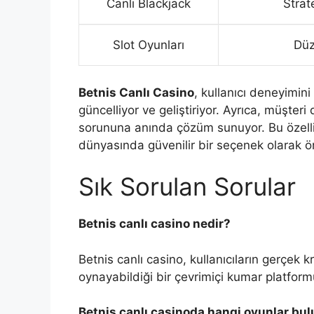
Canlı Blackjack
Strate
Slot Oyunları
Düz
Betnis Canlı Casino
, kullanıcı deneyimini
güncelliyor ve geliştiriyor. Ayrıca, müşteri
sorununa anında çözüm sunuyor. Bu özellik
dünyasında güvenilir bir seçenek olarak ön
Sık Sorulan Sorular
Betnis canlı casino nedir?
Betnis canlı casino, kullanıcıların gerçek 
oynayabildiği bir çevrimiçi kumar platform
Betnis canlı casinoda hangi oyunlar bu