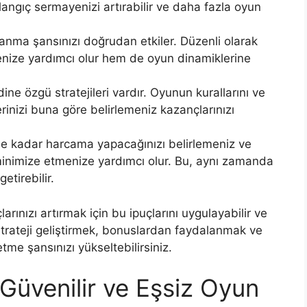
langıç sermayenizi artırabilir ve daha fazla oyun
anma şansınızı doğrudan etkiler. Düzenli olarak
enize yardımcı olur hem de oyun dinamiklerine
e özgü stratejileri vardır. Oyunun kurallarını ve
lerinizi buna göre belirlemeniz kazançlarınızı
 kadar harcama yapacağınızı belirlemeniz ve
minimize etmenize yardımcı olur. Bu, aynı zamanda
etirebilir.
rınızı artırmak için bu ipuçlarını uygulayabilir ve
 Strateji geliştirmek, bonuslardan faydalanmak ve
etme şansınızı yükseltebilirsiniz.
 Güvenilir ve Eşsiz Oyun