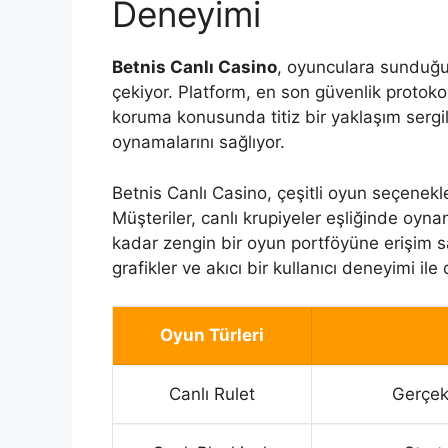
Deneyimi
Betnis Canlı Casino
, oyunculara sunduğu 
çekiyor. Platform, en son güvenlik protokolle
koruma konusunda titiz bir yaklaşım sergil
oynamalarını sağlıyor.
Betnis Canlı Casino, çeşitli oyun seçenekler
Müşteriler, canlı krupiyeler eşliğinde oyn
kadar zengin bir oyun portföyüne erişim sa
grafikler ve akıcı bir kullanıcı deneyimi ile
Oyun Türleri
Canlı Rulet
Gerçek