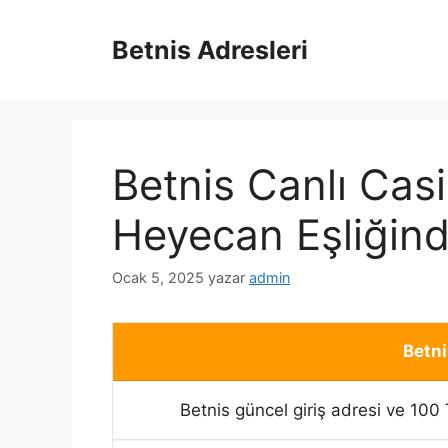
İçeriğe
atla
Betnis Adresleri
Betnis Canlı Cas
Heyecan Eşliğin
Ocak 5, 2025
yazar
admin
Betni
Betnis güncel giriş adresi ve 1