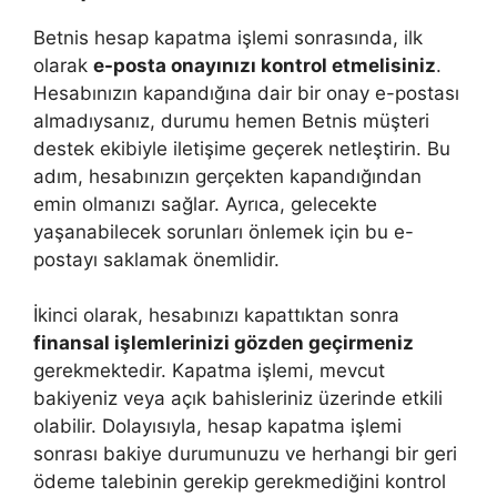
Betnis hesap kapatma işlemi sonrasında, ilk
olarak
e-posta onayınızı kontrol etmelisiniz
.
Hesabınızın kapandığına dair bir onay e-postası
almadıysanız, durumu hemen Betnis müşteri
destek ekibiyle iletişime geçerek netleştirin. Bu
adım, hesabınızın gerçekten kapandığından
emin olmanızı sağlar. Ayrıca, gelecekte
yaşanabilecek sorunları önlemek için bu e-
postayı saklamak önemlidir.
İkinci olarak, hesabınızı kapattıktan sonra
finansal işlemlerinizi gözden geçirmeniz
gerekmektedir. Kapatma işlemi, mevcut
bakiyeniz veya açık bahisleriniz üzerinde etkili
olabilir. Dolayısıyla, hesap kapatma işlemi
sonrası bakiye durumunuzu ve herhangi bir geri
ödeme talebinin gerekip gerekmediğini kontrol