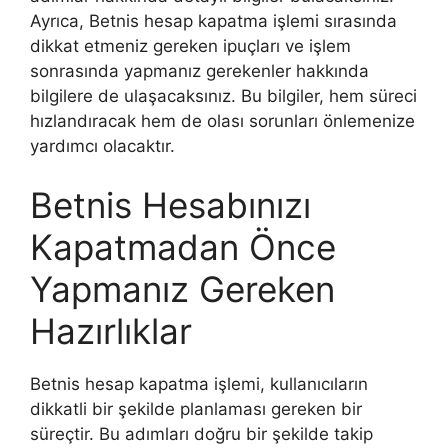
Ayrıca, Betnis hesap kapatma işlemi sırasında
dikkat etmeniz gereken ipuçları ve işlem
sonrasında yapmanız gerekenler hakkında
bilgilere de ulaşacaksınız. Bu bilgiler, hem süreci
hızlandıracak hem de olası sorunları önlemenize
yardımcı olacaktır.
Betnis Hesabınızı
Kapatmadan Önce
Yapmanız Gereken
Hazırlıklar
Betnis hesap kapatma işlemi, kullanıcıların
dikkatli bir şekilde planlaması gereken bir
süreçtir. Bu adımları doğru bir şekilde takip