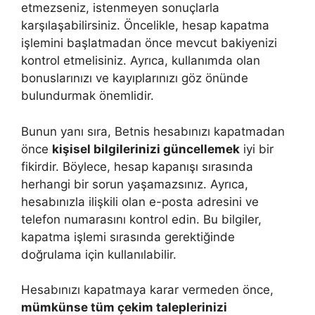
etmezseniz, istenmeyen sonuçlarla
karşılaşabilirsiniz. Öncelikle, hesap kapatma
işlemini başlatmadan önce mevcut bakiyenizi
kontrol etmelisiniz. Ayrıca, kullanımda olan
bonuslarınızı ve kayıplarınızı göz önünde
bulundurmak önemlidir.
Bunun yanı sıra, Betnis hesabınızı kapatmadan
önce
kişisel bilgilerinizi güncellemek
iyi bir
fikirdir. Böylece, hesap kapanışı sırasında
herhangi bir sorun yaşamazsınız. Ayrıca,
hesabınızla ilişkili olan e-posta adresini ve
telefon numarasını kontrol edin. Bu bilgiler,
kapatma işlemi sırasında gerektiğinde
doğrulama için kullanılabilir.
Hesabınızı kapatmaya karar vermeden önce,
mümkünse tüm çekim taleplerinizi