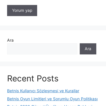
Ara
Ara
Recent Posts
Betnis Kullanıcı Sözleşmesi ve Kurallar
Betnis Oyun Limitleri ve Sorumlu Oyun Politikası