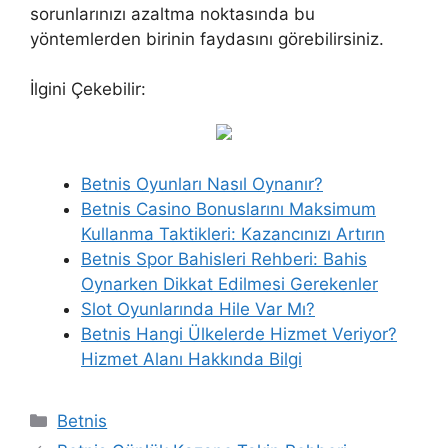
sorunlarınızı azaltma noktasında bu
yöntemlerden birinin faydasını görebilirsiniz.
İlgini Çekebilir:
Betnis Oyunları Nasıl Oynanır?
Betnis Casino Bonuslarını Maksimum
Kullanma Taktikleri: Kazancınızı Artırın
Betnis Spor Bahisleri Rehberi: Bahis
Oynarken Dikkat Edilmesi Gerekenler
Slot Oyunlarında Hile Var Mı?
Betnis Hangi Ülkelerde Hizmet Veriyor?
Hizmet Alanı Hakkında Bilgi
Kategoriler
Betnis