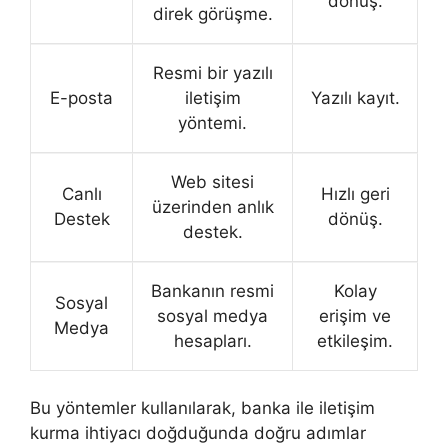
dönüş.
direk görüşme.
Resmi bir yazılı
E-posta
iletişim
Yazılı kayıt.
yöntemi.
Web sitesi
Canlı
Hızlı geri
üzerinden anlık
Destek
dönüş.
destek.
Bankanın resmi
Kolay
Sosyal
sosyal medya
erişim ve
Medya
hesapları.
etkileşim.
Bu yöntemler kullanılarak, banka ile iletişim
kurma ihtiyacı doğduğunda doğru adımlar