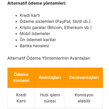
Alternatif ödeme yöntemleri:
Kredi kartı
Ödeme sistemleri (PayPal, Skrill vb.)
Kripto paralar (Bitcoin, Ethereum vb.)
Mobil ödemeler
Ön ödemeli kartlar
Banka havalesi
Alternatif Ödeme Yöntemlerinin Avantajları
Ödeme
Avantajları
Dezavantajları
Yöntemi
Kredi
Hızlı işlem
Komisyon
Kartı
süresi
alabilir