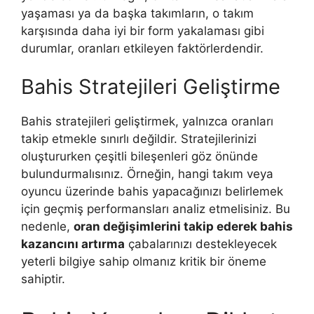
yaşaması ya da başka takımların, o takım
karşısında daha iyi bir form yakalaması gibi
durumlar, oranları etkileyen faktörlerdendir.
Bahis Stratejileri Geliştirme
Bahis stratejileri geliştirmek, yalnızca oranları
takip etmekle sınırlı değildir. Stratejilerinizi
oluştururken çeşitli bileşenleri göz önünde
bulundurmalısınız. Örneğin, hangi takım veya
oyuncu üzerinde bahis yapacağınızı belirlemek
için geçmiş performansları analiz etmelisiniz. Bu
nedenle,
oran değişimlerini takip ederek bahis
kazancını artırma
çabalarınızı destekleyecek
yeterli bilgiye sahip olmanız kritik bir öneme
sahiptir.