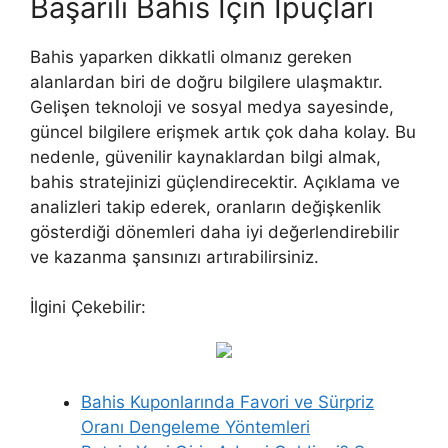
Başarılı Bahis İçin İpuçları
Bahis yaparken dikkatli olmanız gereken
alanlardan biri de doğru bilgilere ulaşmaktır.
Gelişen teknoloji ve sosyal medya sayesinde,
güncel bilgilere erişmek artık çok daha kolay. Bu
nedenle, güvenilir kaynaklardan bilgi almak,
bahis stratejinizi güçlendirecektir. Açıklama ve
analizleri takip ederek, oranların değişkenlik
gösterdiği dönemleri daha iyi değerlendirebilir
ve kazanma şansınızı artırabilirsiniz.
İlgini Çekebilir:
Bahis Kuponlarında Favori ve Sürpriz
Oranı Dengeleme Yöntemleri