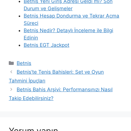
Betnis Yeni Giriş Adresi Geldi mi? Son
Durum ve Gelişmeler
Betnis Hesap Dondurma ve Tekrar Açma
Süreci
Betnis Nedir? Detaylı İnceleme ile Bilgi
Edinin
Betnis EGT Jackpot
Kategoriler
Betnis
Betnis’te Tenis Bahisleri: Set ve Oyun
Tahmini İpuçları
Betnis Bahis Arşivi: Performansınızı Nasıl
Takip Edebilirsiniz?
Yorum yapın