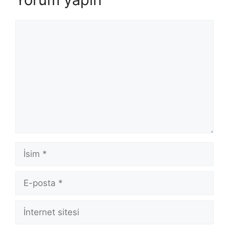
Yorum
İsim
E-
posta
İnternet
sitesi