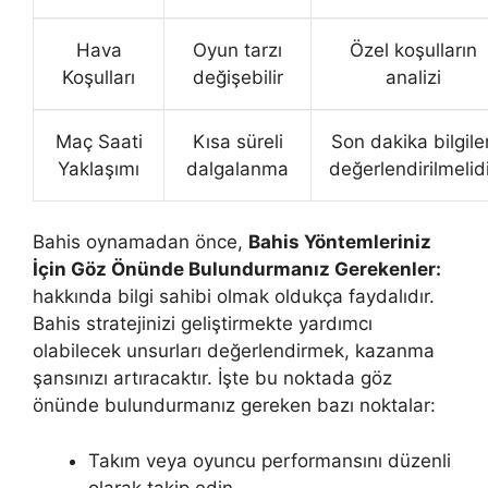
Hava
Oyun tarzı
Özel koşulların
Koşulları
değişebilir
analizi
Maç Saati
Kısa süreli
Son dakika bilgiler
Yaklaşımı
dalgalanma
değerlendirilmelid
Bahis oynamadan önce,
Bahis Yöntemleriniz
İçin Göz Önünde Bulundurmanız Gerekenler:
hakkında bilgi sahibi olmak oldukça faydalıdır.
Bahis stratejinizi geliştirmekte yardımcı
olabilecek unsurları değerlendirmek, kazanma
şansınızı artıracaktır. İşte bu noktada göz
önünde bulundurmanız gereken bazı noktalar:
Takım veya oyuncu performansını düzenli
olarak takip edin