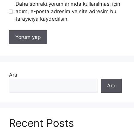
Daha sonraki yorumlarımda kullanılması için
adım, e-posta adresim ve site adresim bu
tarayıcıya kaydedilsin.
Ara
Ara
Recent Posts