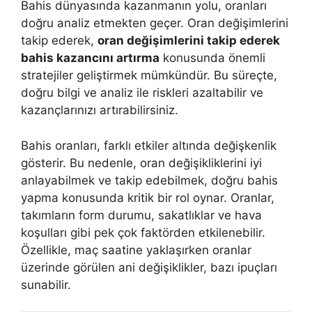
Bahis dünyasında kazanmanın yolu, oranları
doğru analiz etmekten geçer. Oran değişimlerini
takip ederek,
oran değişimlerini takip ederek
bahis kazancını artırma
konusunda önemli
stratejiler geliştirmek mümkündür. Bu süreçte,
doğru bilgi ve analiz ile riskleri azaltabilir ve
kazançlarınızı artırabilirsiniz.
Bahis oranları, farklı etkiler altında değişkenlik
gösterir. Bu nedenle, oran değişikliklerini iyi
anlayabilmek ve takip edebilmek, doğru bahis
yapma konusunda kritik bir rol oynar. Oranlar,
takımların form durumu, sakatlıklar ve hava
koşulları gibi pek çok faktörden etkilenebilir.
Özellikle, maç saatine yaklaşırken oranlar
üzerinde görülen ani değişiklikler, bazı ipuçları
sunabilir.