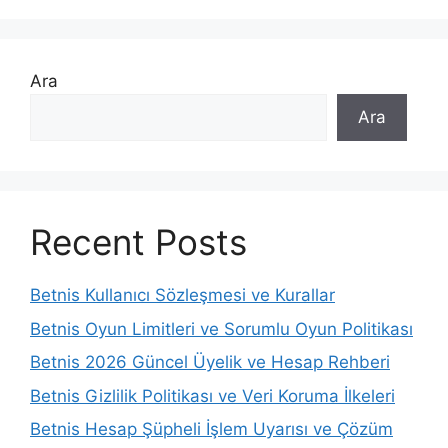
Ara
Ara
Recent Posts
Betnis Kullanıcı Sözleşmesi ve Kurallar
Betnis Oyun Limitleri ve Sorumlu Oyun Politikası
Betnis 2026 Güncel Üyelik ve Hesap Rehberi
Betnis Gizlilik Politikası ve Veri Koruma İlkeleri
Betnis Hesap Şüpheli İşlem Uyarısı ve Çözüm