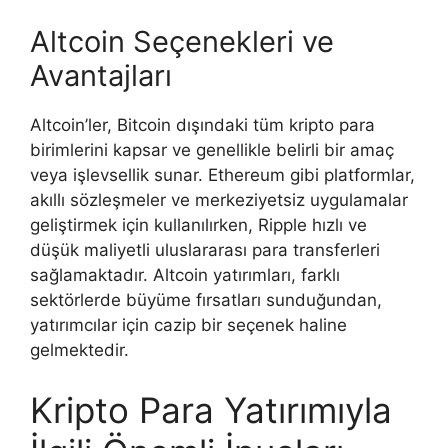
Altcoin Seçenekleri ve
Avantajları
Altcoin’ler, Bitcoin dışındaki tüm kripto para
birimlerini kapsar ve genellikle belirli bir amaç
veya işlevsellik sunar. Ethereum gibi platformlar,
akıllı sözleşmeler ve merkeziyetsiz uygulamalar
geliştirmek için kullanılırken, Ripple hızlı ve
düşük maliyetli uluslararası para transferleri
sağlamaktadır. Altcoin yatırımları, farklı
sektörlerde büyüme fırsatları sunduğundan,
yatırımcılar için cazip bir seçenek haline
gelmektedir.
Kripto Para Yatırımıyla