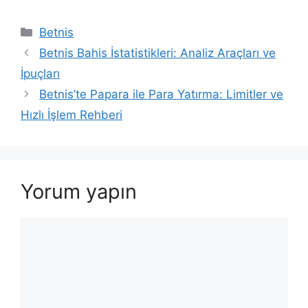
Kategoriler
Betnis
Betnis Bahis İstatistikleri: Analiz Araçları ve
İpuçları
Betnis’te Papara ile Para Yatırma: Limitler ve
Hızlı İşlem Rehberi
Yorum yapın
Yorum