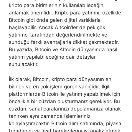
kripto para birimlerinin kullanılabileceğini
anlamak önemlidir. Kripto para yatırımı, özellikle
Bitcoin gibi önde gelen dijital varlıklarla
başlayabilir. Ancak Altcoin’ler de pek çok
yatırımcı tarafından değerlendirilmekte ve
sunduğu farklı avantajlarla dikkat çekmektedir.
Bu yazıda, Bitcoin ve Altcoin dünyasında nasıl
yatırım yapılabileceğine dair detaylar
sunulacaktır.
İlk olarak, Bitcoin, kripto para dünyasının en
bilinen ve en çok işlem gören varlığıdır. İlgili
platformlarda Bitcoin ile yatırım yapabilmek için
öncelikle bir cüzdan oluşturmanız gerekiyor. Bu
cüzdan, sanal paralarınızı depolamanıza olanak
tanırken aynı zamanda işlemlerinizi
kolaylaştıracaktır. Bitcoin alım satımında, piyasa
trendlerini ve fiyat hareketlerini iyi analiz etmek