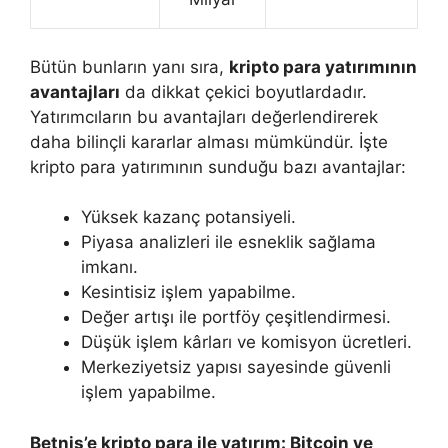
Bütün bunların yanı sıra,
kripto para yatırımının
avantajları
da dikkat çekici boyutlardadır.
Yatırımcıların bu avantajları değerlendirerek
daha bilinçli kararlar alması mümkündür. İşte
kripto para yatırımının sunduğu bazı avantajlar:
Yüksek kazanç potansiyeli.
Piyasa analizleri ile esneklik sağlama
imkanı.
Kesintisiz işlem yapabilme.
Değer artışı ile portföy çeşitlendirmesi.
Düşük işlem kârları ve komisyon ücretleri.
Merkeziyetsiz yapısı sayesinde güvenli
işlem yapabilme.
Betnis’e kripto para ile yatırım: Bitcoin ve