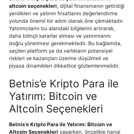
altcoin seçenekleri
, dijital finansmanın getirdiği
yenilikleri ve yatırım fırsatlarını değerlendirme
yolunda önemli bir adım olarak öne çıkmaktadır.
Yatırımcıların bu alandaki bilgilerini artırarak,
daha bilinçli kararlar alması ve yatırımlarını
doğru yönetmesi gerekmektedir. Bu bağlamda,
seçilen platform ya da varlıkların potansiyel
riskleri ve kazançları üzerine düşülmeli ve
piyasa dinamikleri dikkatlice gözlemlenmelidir.
Betnis’e Kripto Para ile
Yatırım: Bitcoin ve
Altcoin Seçenekleri
Betnis’e Kripto Para ile Yatırım: Bitcoin ve
Altcoin Seçenekleri
yaparken, öncelikle hangi