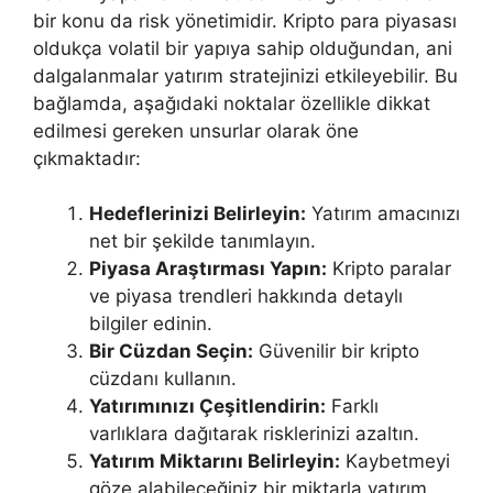
bir konu da risk yönetimidir. Kripto para piyasası
oldukça volatil bir yapıya sahip olduğundan, ani
dalgalanmalar yatırım stratejinizi etkileyebilir. Bu
bağlamda, aşağıdaki noktalar özellikle dikkat
edilmesi gereken unsurlar olarak öne
çıkmaktadır:
Hedeflerinizi Belirleyin:
Yatırım amacınızı
net bir şekilde tanımlayın.
Piyasa Araştırması Yapın:
Kripto paralar
ve piyasa trendleri hakkında detaylı
bilgiler edinin.
Bir Cüzdan Seçin:
Güvenilir bir kripto
cüzdanı kullanın.
Yatırımınızı Çeşitlendirin:
Farklı
varlıklara dağıtarak risklerinizi azaltın.
Yatırım Miktarını Belirleyin:
Kaybetmeyi
göze alabileceğiniz bir miktarla yatırım