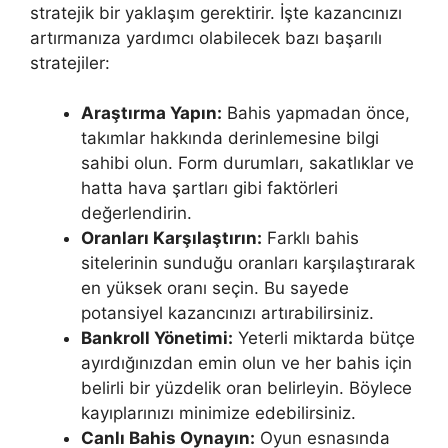
stratejik bir yaklaşım gerektirir. İşte kazancınızı
artırmanıza yardımcı olabilecek bazı başarılı
stratejiler:
Araştırma Yapın:
Bahis yapmadan önce,
takımlar hakkında derinlemesine bilgi
sahibi olun. Form durumları, sakatlıklar ve
hatta hava şartları gibi faktörleri
değerlendirin.
Oranları Karşılaştırın:
Farklı bahis
sitelerinin sunduğu oranları karşılaştırarak
en yüksek oranı seçin. Bu sayede
potansiyel kazancınızı artırabilirsiniz.
Bankroll Yönetimi:
Yeterli miktarda bütçe
ayırdığınızdan emin olun ve her bahis için
belirli bir yüzdelik oran belirleyin. Böylece
kayıplarınızı minimize edebilirsiniz.
Canlı Bahis Oynayın:
Oyun esnasında