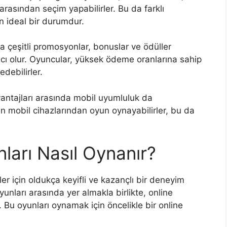
 arasından seçim yapabilirler. Bu da farklı
n ideal bir durumdur.
a çeşitli promosyonlar, bonuslar ve ödüller
mcı olur. Oyuncular, yüksek ödeme oranlarına sahip
debilirler.
vantajları arasında mobil uyumluluk da
n mobil cihazlarından oyun oynayabilirler, bu da
nları Nasıl Oynanır?
er için oldukça keyifli ve kazançlı bir deneyim
yunları arasında yer almakla birlikte, online
. Bu oyunları oynamak için öncelikle bir online