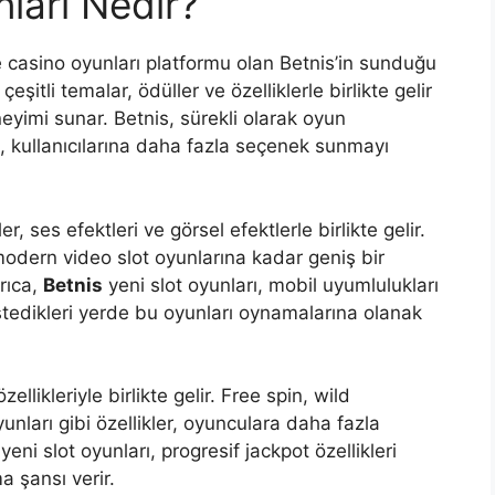
nları Nedir?
e casino oyunları platformu olan Betnis’in sunduğu
eşitli temalar, ödüller ve özelliklerle birlikte gelir
eyimi sunar. Betnis, sürekli olarak oyun
, kullanıcılarına daha fazla seçenek sunmayı
er, ses efektleri ve görsel efektlerle birlikte gelir.
odern video slot oyunlarına kadar geniş bir
rıca,
Betnis
yeni slot oyunları, mobil uyumlulukları
stedikleri yerde bu oyunları oynamalarına olanak
zellikleriyle birlikte gelir. Free spin, wild
unları gibi özellikler, oyunculara daha fazla
eni slot oyunları, progresif jackpot özellikleri
 şansı verir.