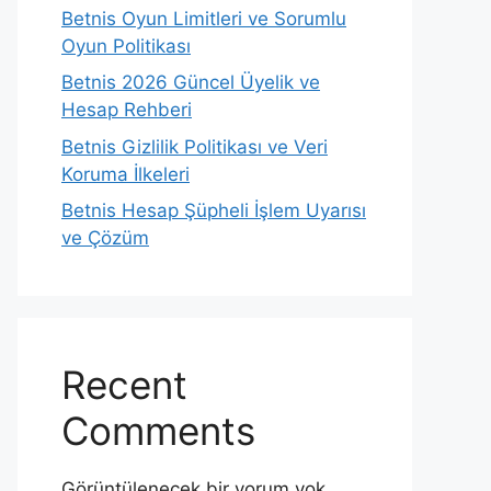
Betnis Oyun Limitleri ve Sorumlu
Oyun Politikası
Betnis 2026 Güncel Üyelik ve
Hesap Rehberi
Betnis Gizlilik Politikası ve Veri
Koruma İlkeleri
Betnis Hesap Şüpheli İşlem Uyarısı
ve Çözüm
Recent
Comments
Görüntülenecek bir yorum yok.