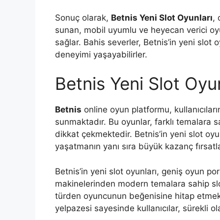
Sonuç olarak,
Betnis Yeni Slot Oyunları
, 
sunan, mobil uyumlu ve heyecan verici oy
sağlar. Bahis severler, Betnis’in yeni slot
deneyimi yaşayabilirler.
Betnis Yeni Slot Oyu
Betnis
online oyun platformu, kullanıcıları
sunmaktadır. Bu oyunlar, farklı temalara sa
dikkat çekmektedir. Betnis’in yeni slot oyu
yaşatmanın yanı sıra büyük kazanç fırsatl
Betnis’in yeni slot oyunları, geniş oyun po
makinelerinden modern temalara sahip slot
türden oyuncunun beğenisine hitap etmekt
yelpazesi sayesinde kullanıcılar, sürekli o