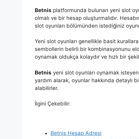
Betnis
platformunda bulunan yeni slot oyu
olmalı ve bir hesap oluşturmalıdır. Hesabın
slot oyunları bölümünden istediğiniz oyun
Yeni slot oyunları genellikle basit kurallar
sembollerin belirli bir kombinasyonunu el
oynamak oldukça kolaydır ve hızlı bir şekil
Betnis
yeni slot oyunları oynamak isteyenl
yardım alarak, oyunlar hakkında detaylı bi
alabilirler.
İlgini Çekebilir:
Betnis Hesap Adresi