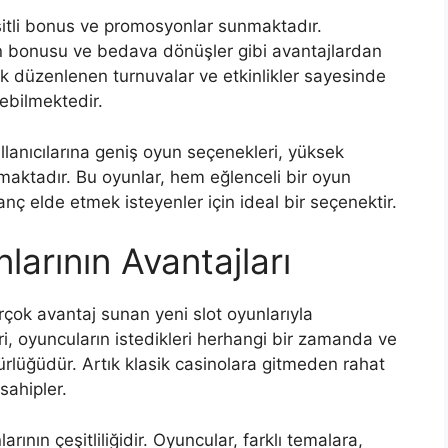
eşitli bonus ve promosyonlar sunmaktadır.
din bonusu ve bedava dönüşler gibi avantajlardan
ak düzenlenen turnuvalar ve etkinlikler sayesinde
debilmektedir.
ullanıcılarına geniş oyun seçenekleri, yüksek
maktadır. Bu oyunlar, hem eğlenceli bir oyun
 elde etmek isteyenler için ideal bir seçenektir.
larının Avantajları
çok avantaj sunan yeni slot oyunlarıyla
iri, oyuncuların istedikleri herhangi bir zamanda ve
lüğüdür. Artık klasik casinolara gitmeden rahat
sahipler.
arının çeşitliliğidir. Oyuncular, farklı temalara,