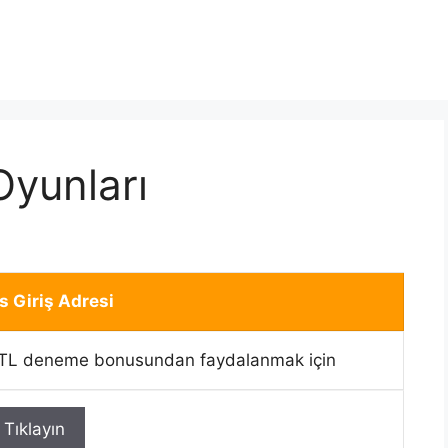
Oyunları
s Giriş Adresi
00 TL deneme bonusundan faydalanmak için
Tıklayın