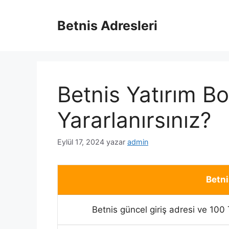
İçeriğe
atla
Betnis Adresleri
Betnis Yatırım Bo
Yararlanırsınız?
Eylül 17, 2024
yazar
admin
Betni
Betnis güncel giriş adresi ve 1