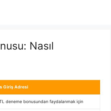
nusu: Nasıl
s Giriş Adresi
00 TL deneme bonusundan faydalanmak için