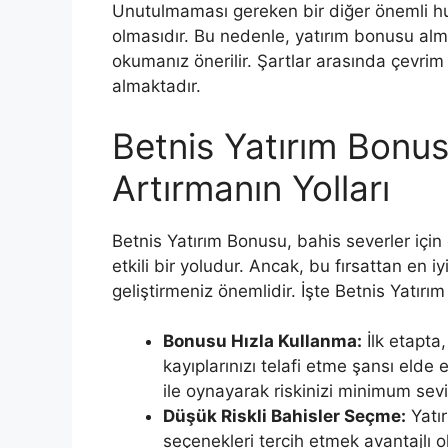
Unutulmaması gereken bir diğer önemli husu
olmasıdır. Bu nedenle, yatırım bonusu alma
okumanız önerilir. Şartlar arasında çevrim
almaktadır.
Betnis Yatırım Bonusu
Artırmanın Yolları
Betnis Yatırım Bonusu, bahis severler için 
etkili bir yoludur. Ancak, bu fırsattan en iy
geliştirmeniz önemlidir. İşte Betnis Yatırı
Bonusu Hızla Kullanma:
İlk etapta
kayıplarınızı telafi etme şansı elde
ile oynayarak riskinizi minimum sev
Düşük Riskli Bahisler Seçme:
Yatır
seçenekleri tercih etmek avantajlı o