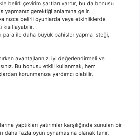
le belirli çevirim şartları vardır, bu da bonusu
is yapmanız gerektiği anlamına gelir.
alnızca belirli oyunlarda veya etkinliklerde
 kısıtlayabilir.
 para ile daha büyük bahisler yapma isteği,
rken avantajlarınızı iyi değerlendirmeli ve
sınız. Bu bonusu etkili kullanmak, hem
ıplardan korunmanıza yardımcı olabilir.
arına yaptıkları yatırımlar karşılığında sunulan bir
ın daha fazla oyun oynamasına olanak tanır.