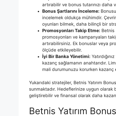
artırabilir ve bonus tutarınızı daha ve
Bonus Şartlarını İnceleme:
Bonusun 
incelemek oldukça mühimdir. Çevrim 
oyunları bilmek, daha bilinçli bir str
Promosyonları Takip Etme:
Betnis 
promosyonları ve kampanyaları takip
artırabilirsiniz. Ek bonuslar veya p
ölçüde etkileyebilir.
İyi Bir Banka Yönetimi:
Yatırdığını
kazanç sağlamanın anahtarıdır. Limit
mali durumunuzu korurken kazanç e
Yukarıdaki stratejiler, Betnis Yatırım Bonus
sunmaktadır. Hedeflerinize uygun olarak b
geliştirebilir ve finansal olarak daha kazan
Betnis Yatırım Bonu