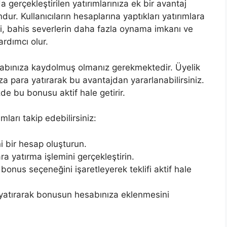
 gerçekleştirilen yatırımlarınıza ek bir avantaj
. Kullanıcıların hesaplarına yaptıkları yatırımlara
i, bahis severlerin daha fazla oynama imkanı ve
rdımcı olur.
sabınıza kaydolmuş olmanız gerekmektedir. Üyelik
a para yatırarak bu avantajdan yararlanabilirsiniz.
zde bu bonusu aktif hale getirir.
ları takip edebilirsiniz:
ni bir hesap oluşturun.
ra yatırma işlemini gerçekleştirin.
 bonus seçeneğini işaretleyerek teklifi aktif hale
ı yatırarak bonusun hesabınıza eklenmesini