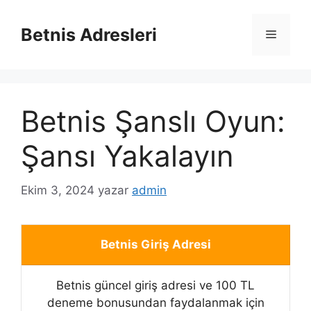
İçeriğe
atla
Betnis Adresleri
Menü
Betnis Şanslı Oyun:
Şansı Yakalayın
Ekim 3, 2024
yazar
admin
Betnis Giriş Adresi
Betnis güncel giriş adresi ve 100 TL
deneme bonusundan faydalanmak için