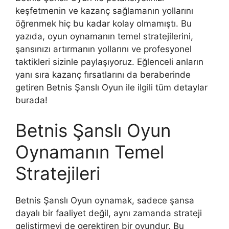
keşfetmenin ve kazanç sağlamanın yollarını
öğrenmek hiç bu kadar kolay olmamıştı. Bu
yazıda, oyun oynamanın temel stratejilerini,
şansınızı artırmanın yollarını ve profesyonel
taktikleri sizinle paylaşıyoruz. Eğlenceli anların
yanı sıra kazanç fırsatlarını da beraberinde
getiren Betnis Şanslı Oyun ile ilgili tüm detaylar
burada!
Betnis Şanslı Oyun
Oynamanın Temel
Stratejileri
Betnis Şanslı Oyun oynamak, sadece şansa
dayalı bir faaliyet değil, aynı zamanda strateji
geliştirmeyi de gerektiren bir oyundur. Bu