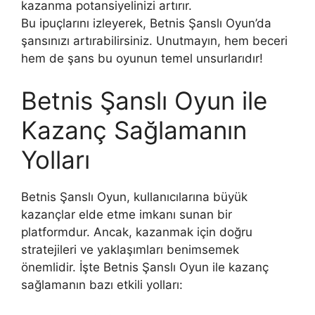
kazanma potansiyelinizi artırır.
Bu ipuçlarını izleyerek, Betnis Şanslı Oyun’da
şansınızı artırabilirsiniz. Unutmayın, hem beceri
hem de şans bu oyunun temel unsurlarıdır!
Betnis Şanslı Oyun ile
Kazanç Sağlamanın
Yolları
Betnis Şanslı Oyun, kullanıcılarına büyük
kazançlar elde etme imkanı sunan bir
platformdur. Ancak, kazanmak için doğru
stratejileri ve yaklaşımları benimsemek
önemlidir. İşte Betnis Şanslı Oyun ile kazanç
sağlamanın bazı etkili yolları: