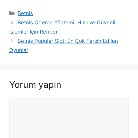
Kategoriler
Betnis
Betnis Ödeme Yöntemi: Hızlı ve Güvenli
İşlemler İçin Rehber
Betnis Popüler Slot: En Çok Tercih Edilen
Oyunlar
Yorum yapın
Yorum