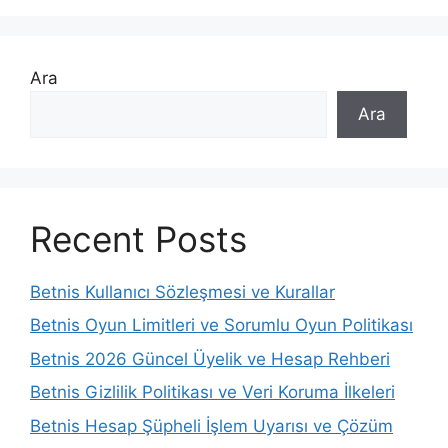
Ara
Ara
Recent Posts
Betnis Kullanıcı Sözleşmesi ve Kurallar
Betnis Oyun Limitleri ve Sorumlu Oyun Politikası
Betnis 2026 Güncel Üyelik ve Hesap Rehberi
Betnis Gizlilik Politikası ve Veri Koruma İlkeleri
Betnis Hesap Şüpheli İşlem Uyarısı ve Çözüm