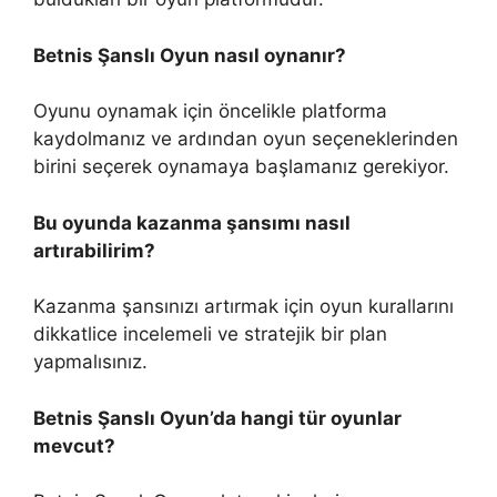
Betnis Şanslı Oyun nasıl oynanır?
Oyunu oynamak için öncelikle platforma
kaydolmanız ve ardından oyun seçeneklerinden
birini seçerek oynamaya başlamanız gerekiyor.
Bu oyunda kazanma şansımı nasıl
artırabilirim?
Kazanma şansınızı artırmak için oyun kurallarını
dikkatlice incelemeli ve stratejik bir plan
yapmalısınız.
Betnis Şanslı Oyun’da hangi tür oyunlar
mevcut?