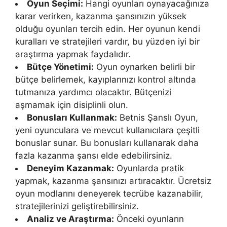
Oyun Seçimi:
Hangi oyunları oynayacağınıza
karar verirken, kazanma şansınızın yüksek
olduğu oyunları tercih edin. Her oyunun kendi
kuralları ve stratejileri vardır, bu yüzden iyi bir
araştırma yapmak faydalıdır.
Bütçe Yönetimi:
Oyun oynarken belirli bir
bütçe belirlemek, kayıplarınızı kontrol altında
tutmanıza yardımcı olacaktır. Bütçenizi
aşmamak için disiplinli olun.
Bonusları Kullanmak:
Betnis Şanslı Oyun,
yeni oyunculara ve mevcut kullanıcılara çeşitli
bonuslar sunar. Bu bonusları kullanarak daha
fazla kazanma şansı elde edebilirsiniz.
Deneyim Kazanmak:
Oyunlarda pratik
yapmak, kazanma şansınızı artıracaktır. Ücretsiz
oyun modlarını deneyerek tecrübe kazanabilir,
stratejilerinizi geliştirebilirsiniz.
Analiz ve Araştırma:
Önceki oyunların