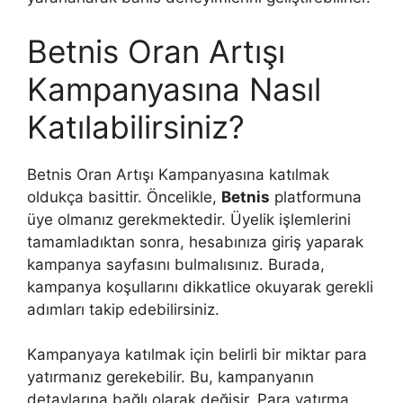
Betnis Oran Artışı
Kampanyasına Nasıl
Katılabilirsiniz?
Betnis Oran Artışı Kampanyasına katılmak
oldukça basittir. Öncelikle,
Betnis
platformuna
üye olmanız gerekmektedir. Üyelik işlemlerini
tamamladıktan sonra, hesabınıza giriş yaparak
kampanya sayfasını bulmalısınız. Burada,
kampanya koşullarını dikkatlice okuyarak gerekli
adımları takip edebilirsiniz.
Kampanyaya katılmak için belirli bir miktar para
yatırmanız gerekebilir. Bu, kampanyanın
detaylarına bağlı olarak değişir. Para yatırma