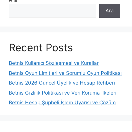
Ara
Ara
Recent Posts
Betnis Kullanıcı Sözleşmesi ve Kurallar
Betnis Oyun Limitleri ve Sorumlu Oyun Politikası
Betnis 2026 Güncel Üyelik ve Hesap Rehberi
Betnis Gizlilik Politikası ve Veri Koruma İlkeleri
Betnis Hesap Şüpheli İşlem Uyarısı ve Çözüm