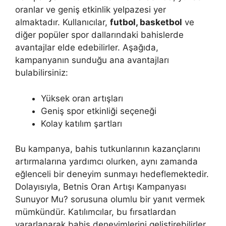
oranlar ve geniş etkinlik yelpazesi yer
almaktadır. Kullanıcılar,
futbol, basketbol
ve
diğer popüler spor dallarındaki bahislerde
avantajlar elde edebilirler. Aşağıda,
kampanyanın sunduğu ana avantajları
bulabilirsiniz:
Yüksek oran artışları
Geniş spor etkinliği seçeneği
Kolay katılım şartları
Bu kampanya, bahis tutkunlarının kazançlarını
artırmalarına yardımcı olurken, aynı zamanda
eğlenceli bir deneyim sunmayı hedeflemektedir.
Dolayısıyla, Betnis Oran Artışı Kampanyası
Sunuyor Mu? sorusuna olumlu bir yanıt vermek
mümkündür. Katılımcılar, bu fırsatlardan
yararlanarak bahis deneyimlerini geliştirebilirler.