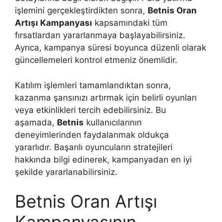
işlemini gerçekleştirdikten sonra,
Betnis Oran
Artışı Kampanyası
kapsamındaki tüm
fırsatlardan yararlanmaya başlayabilirsiniz.
Ayrıca, kampanya süresi boyunca düzenli olarak
güncellemeleri kontrol etmeniz önemlidir.
Katılım işlemleri tamamlandıktan sonra,
kazanma şansınızı artırmak için belirli oyunları
veya etkinlikleri tercih edebilirsiniz. Bu
aşamada,
Betnis
kullanıcılarının
deneyimlerinden faydalanmak oldukça
yararlıdır. Başarılı oyuncuların stratejileri
hakkında bilgi edinerek, kampanyadan en iyi
şekilde yararlanabilirsiniz.
Betnis Oran Artışı