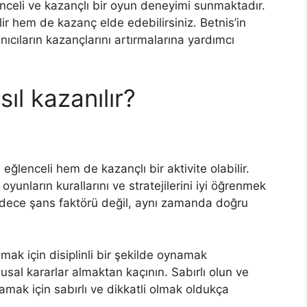
lenceli ve kazançlı bir oyun deneyimi sunmaktadır.
 hem de kazanç elde edebilirsiniz. Betnis’in
ıcıların kazançlarını artırmalarına yardımcı
ıl kazanılır?
 eğlenceli hem de kazançlı bir aktivite olabilir.
yunların kurallarını ve stratejilerini iyi öğrenmek
adece şans faktörü değil, aynı zamanda doğru
ak için disiplinli bir şekilde oynamak
al kararlar almaktan kaçının. Sabırlı olun ve
namak için sabırlı ve dikkatli olmak oldukça