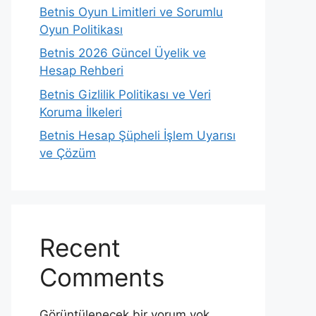
Betnis Oyun Limitleri ve Sorumlu
Oyun Politikası
Betnis 2026 Güncel Üyelik ve
Hesap Rehberi
Betnis Gizlilik Politikası ve Veri
Koruma İlkeleri
Betnis Hesap Şüpheli İşlem Uyarısı
ve Çözüm
Recent
Comments
Görüntülenecek bir yorum yok.