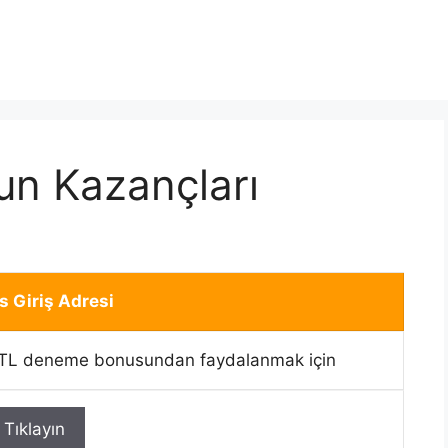
un Kazançları
s Giriş Adresi
00 TL deneme bonusundan faydalanmak için
Tıklayın