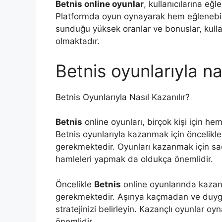
Betnis online oyunlar
, kullanıcılarına eğ
Platformda oyun oynayarak hem eğlenebilir
sunduğu yüksek oranlar ve bonuslar, kullan
olmaktadır.
Betnis oyunlarıyla nas
Betnis Oyunlarıyla Nasıl Kazanılır?
Betnis
online oyunları, birçok kişi için hem
Betnis oyunlarıyla kazanmak için öncelikle o
gerekmektedir. Oyunları kazanmak için s
hamleleri yapmak da oldukça önemlidir.
Öncelikle
Betnis
online oyunlarında kazanm
gerekmektedir. Aşırıya kaçmadan ve duygus
stratejinizi belirleyin. Kazançlı oyunlar oy
önemlidir.