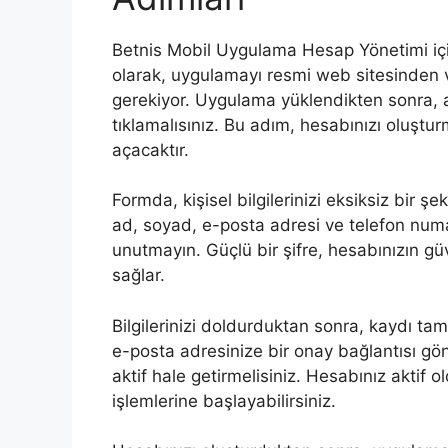
Betnis Mobil Uygulama Hesap Yönetimi için
olarak, uygulamayı resmi web sitesinde
gerekiyor. Uygulama yüklendikten sonra, 
tıklamalısınız. Bu adım, hesabınızı oluşturm
açacaktır.
Formda, kişisel bilgilerinizi eksiksiz bir ş
ad, soyad, e-posta adresi ve telefon numara
unutmayın. Güçlü bir şifre, hesabınızın güve
sağlar.
Bilgilerinizi doldurduktan sonra, kaydı t
e-posta adresinize bir onay bağlantısı gön
aktif hale getirmelisiniz. Hesabınız akti
işlemlerine başlayabilirsiniz.