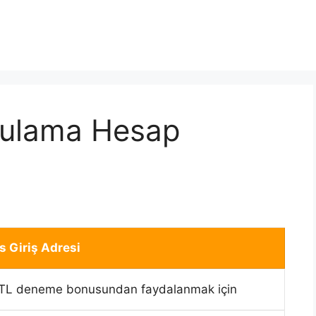
gulama Hesap
s Giriş Adresi
00 TL deneme bonusundan faydalanmak için