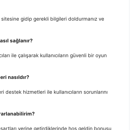
itesine gidip gerekli bilgileri doldurmanız ve
sıl sağlanır?
ıları ile çalışarak kullanıcıların güvenli bir oyun
ri nasıldır?
 destek hizmetleri ile kullanıcıların sorunlarını
arlanabilirim?
li şartları yerine getirdiklerinde hoş geldin bonusu