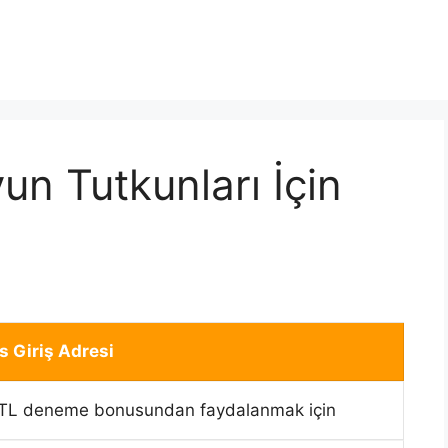
un Tutkunları İçin
s Giriş Adresi
00 TL deneme bonusundan faydalanmak için