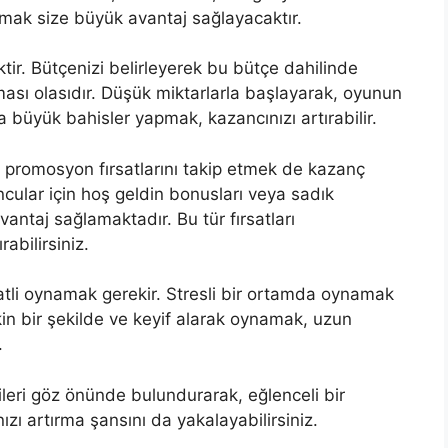
olmak size büyük avantaj sağlayacaktır.
ektir. Bütçenizi belirleyerek bu bütçe dahilinde
tması olasıdır. Düşük miktarlarla başlayarak, oyunun
 büyük bahisler yapmak, kazancınızı artırabilir.
 promosyon fırsatlarını takip etmek de kazanç
cular için hoş geldin bonusları veya sadık
ntaj sağlamaktadır. Bu tür fırsatları
abilirsiniz.
katli oynamak gerekir. Stresli bir ortamda oynamak
in bir şekilde ve keyif alarak oynamak, uzun
.
ileri göz önünde bulundurarak, eğlenceli bir
 artırma şansını da yakalayabilirsiniz.