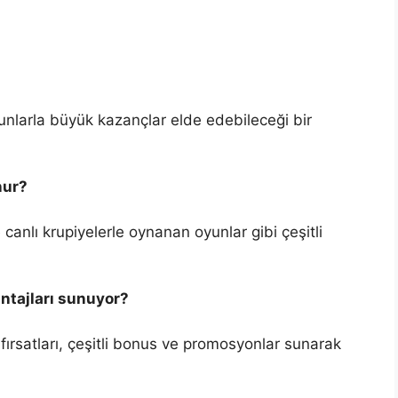
yunlarla büyük kazançlar elde edebileceği bir
nur?
canlı krupiyelerle oynanan oyunlar gibi çeşitli
antajları sunuyor?
fırsatları, çeşitli bonus ve promosyonlar sunarak