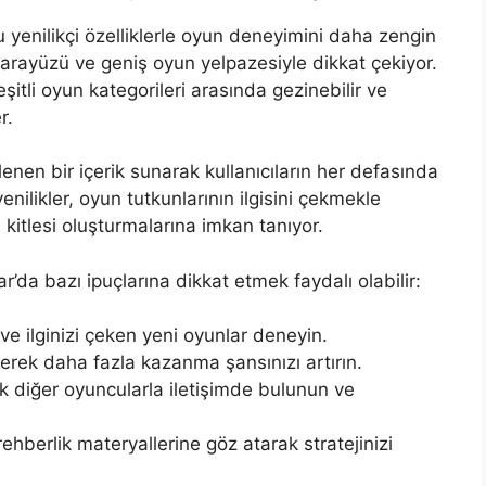
 yenilikçi özelliklerle oyun deneyimini daha zengin
u arayüzü ve geniş oyun yelpazesiyle dikkat çekiyor.
itli oyun kategorileri arasında gezinebilir ve
r.
enen bir içerik sunarak kullanıcıların her defasında
nilikler, oyun tutkunlarının ilgisini çekmekle
 kitlesi oluşturmalarına imkan tanıyor.
’da bazı ipuçlarına dikkat etmek faydalı olabilir:
ve ilginizi çeken yeni oyunlar deneyin.
derek daha fazla kazanma şansınızı artırın.
ak diğer oyuncularla iletişimde bulunun ve
hberlik materyallerine göz atarak stratejinizi