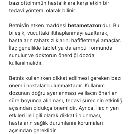
bazı ottoimmün hastalıklara karşı etkin bir
tedavi yöntemi olarak bilinir.
Betnis’in etken maddesi
betametazon
‘dur. Bu
bileşik, vücuttaki iltihaplanmayı azaltarak,
hastaların rahatsızlıklarını hafifletmeyi amaçlar.
İlaç genellikle tablet ya da ampül formunda
sunulur ve doktorun önerdiği dozda
kullanılmalıdır.
Betnis kullanırken dikkat edilmesi gereken bazı
önemli noktalar bulunmaktadır. Kullanım
dozunun doğru ayarlanması ve ilacın önerilen
süre boyunca alınması, tedavi sürecinin etkinliği
açısından oldukça önemlidir. Ayrıca, ilacın yan
etkileri ile ilgili olarak dikkatli olunması,
hastaların sağlık durumlarını korumaları
açısından gereklidir.