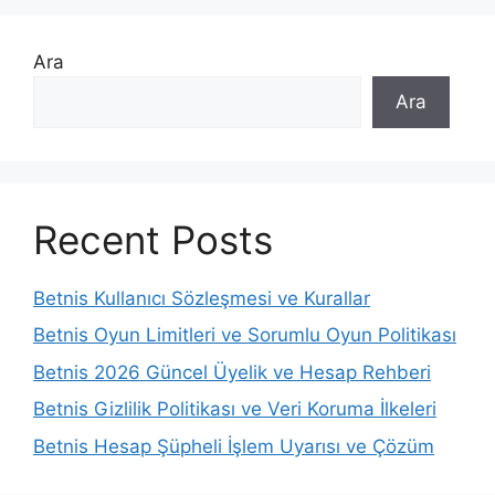
Ara
Ara
Recent Posts
Betnis Kullanıcı Sözleşmesi ve Kurallar
Betnis Oyun Limitleri ve Sorumlu Oyun Politikası
Betnis 2026 Güncel Üyelik ve Hesap Rehberi
Betnis Gizlilik Politikası ve Veri Koruma İlkeleri
Betnis Hesap Şüpheli İşlem Uyarısı ve Çözüm