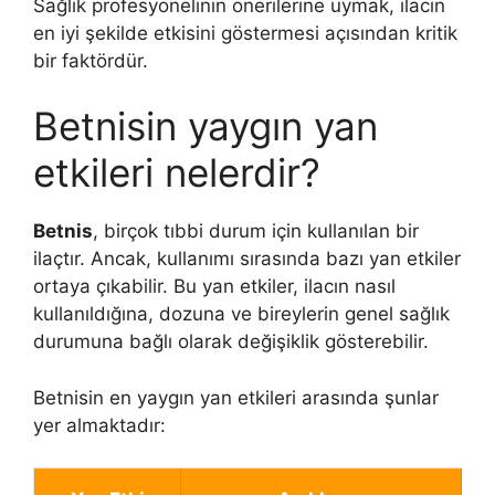
Sağlık profesyonelinin önerilerine uymak, ilacın
en iyi şekilde etkisini göstermesi açısından kritik
bir faktördür.
Betnisin yaygın yan
etkileri nelerdir?
Betnis
, birçok tıbbi durum için kullanılan bir
ilaçtır. Ancak, kullanımı sırasında bazı yan etkiler
ortaya çıkabilir. Bu yan etkiler, ilacın nasıl
kullanıldığına, dozuna ve bireylerin genel sağlık
durumuna bağlı olarak değişiklik gösterebilir.
Betnisin en yaygın yan etkileri arasında şunlar
yer almaktadır: