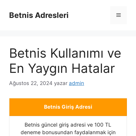
İçeriğe
atla
Betnis Adresleri
Menü
Betnis Kullanımı ve
En Yaygın Hatalar
Ağustos 22, 2024
yazar
admin
Betnis Giriş Adresi
Betnis güncel giriş adresi ve 100 TL
deneme bonusundan faydalanmak için