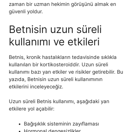
zaman bir uzman hekimin görüşünü almak en
güvenli yoldur.
Betnisin uzun süreli
kullanımı ve etkileri
Betnis, kronik hastalıkların tedavisinde sıklıkla
kullanılan bir kortikosteroiddir. Uzun süreli
kullanımı bazı yan etkiler ve risikler getirebilir. Bu
yazıda, Betnisin uzun süreli kullanımının
etkilerini inceleyeceğiz.
Uzun süreli Betnis kullanımı, aşağıdaki yan
etkilere yol açabilir:
Bağışıklık sisteminin zayıflaması
Hormonal dengesizlikler