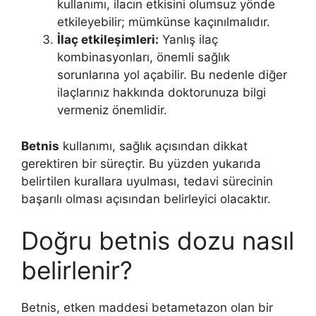
kullanımı, ilacın etkisini olumsuz yönde
etkileyebilir; mümkünse kaçınılmalıdır.
İlaç etkileşimleri:
Yanlış ilaç
kombinasyonları, önemli sağlık
sorunlarına yol açabilir. Bu nedenle diğer
ilaçlarınız hakkında doktorunuza bilgi
vermeniz önemlidir.
Betnis
kullanımı, sağlık açısından dikkat
gerektiren bir süreçtir. Bu yüzden yukarıda
belirtilen kurallara uyulması, tedavi sürecinin
başarılı olması açısından belirleyici olacaktır.
Doğru betnis dozu nasıl
belirlenir?
Betnis, etken maddesi betametazon olan bir