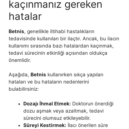
kaçınmanız gereken
hatalar
Betnis
, genellikle iltihabi hastalıkların
tedavisinde kullanılan bir ilaçtır. Ancak, bu ilacın
kullanımı sırasında bazı hatalardan kaçınmak,
tedavi sürecinin etkinliği açısından oldukça
önemlidir.
Aşağıda,
Betnis
kullanırken sıkça yapılan
hataları ve bu hataların nedenlerini
bulabilirsiniz:
Dozajı İhmal Etmek:
Doktorun önerdiği
dozu aşmak veya azaltmak, tedavi
sürecini olumsuz etkileyebilir.
Süreyi Kestirmek:
İlacı önerilen süre