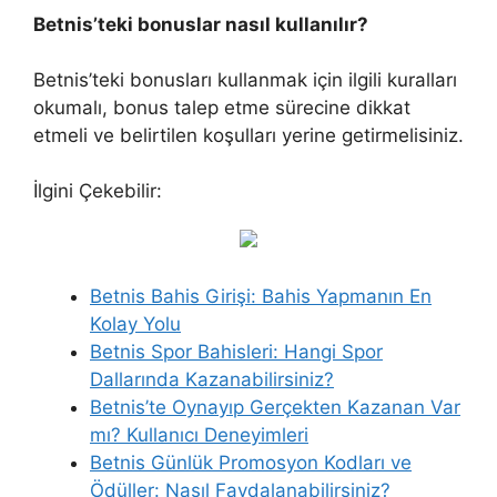
Betnis’teki bonuslar nasıl kullanılır?
Betnis’teki bonusları kullanmak için ilgili kuralları
okumalı, bonus talep etme sürecine dikkat
etmeli ve belirtilen koşulları yerine getirmelisiniz.
İlgini Çekebilir:
Betnis Bahis Girişi: Bahis Yapmanın En
Kolay Yolu
Betnis Spor Bahisleri: Hangi Spor
Dallarında Kazanabilirsiniz?
Betnis’te Oynayıp Gerçekten Kazanan Var
mı? Kullanıcı Deneyimleri
Betnis Günlük Promosyon Kodları ve
Ödüller: Nasıl Faydalanabilirsiniz?