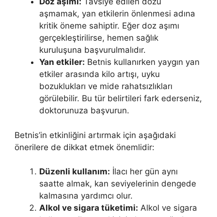
Doz aşımı:
Tavsiye edilen dozu
aşmamak, yan etkilerin önlenmesi adına
kritik öneme sahiptir. Eğer doz aşımı
gerçekleştirilirse, hemen sağlık
kuruluşuna başvurulmalıdır.
Yan etkiler:
Betnis kullanırken yaygın yan
etkiler arasında kilo artışı, uyku
bozuklukları ve mide rahatsızlıkları
görülebilir. Bu tür belirtileri fark ederseniz,
doktorunuza başvurun.
Betnis’in etkinliğini artırmak için aşağıdaki
önerilere de dikkat etmek önemlidir:
Düzenli kullanım:
İlacı her gün aynı
saatte almak, kan seviyelerinin dengede
kalmasına yardımcı olur.
Alkol ve sigara tüketimi:
Alkol ve sigara