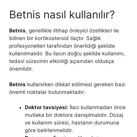
Betnis nasıl kullanılır?
Betnis
, genellikle iltihap önleyici özellikleri ile
bilinen bir kortikosteroid ilaçtır. Sağlık
profesyonelleri tarafından önerildiği şekilde
kullanılmalıdır. Bu ilacın doğru şekilde kullanımı,
tedavi sürecinin etkinliği açısından oldukça
önemlidir.
Betnis
kullanırken dikkat edilmesi gereken bazı
önemli noktalar bulunmaktadır:
Doktor tavsiyesi:
İlacı kullanmadan önce
mutlaka bir doktora danışılmalıdır. Dozaj
ve kullanım süresi, hastanın durumuna
göre belirlenmelidir.