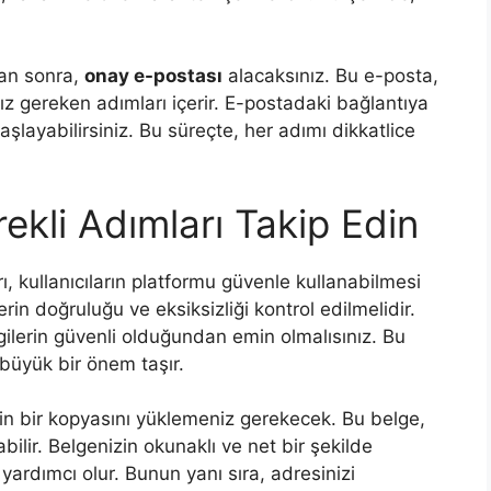
an sonra,
onay e-postası
alacaksınız. Bu e-posta,
ız gereken adımları içerir. E-postadaki bağlantıya
şlayabilirsiniz. Bu süreçte, her adımı dikkatlice
ekli Adımları Takip Edin
 kullanıcıların platformu güvenle kullanabilmesi
rin doğruluğu ve eksiksizliği kontrol edilmelidir.
ilgilerin güvenli olduğundan emin olmalısınız. Bu
büyük bir önem taşır.
zin bir kopyasını yüklemeniz gerekecek. Bu belge,
ilir. Belgenizin okunaklı ve net bir şekilde
ardımcı olur. Bunun yanı sıra, adresinizi