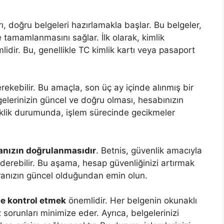
, doğru belgeleri hazırlamakla başlar. Bu belgeler,
de tamamlanmasını sağlar. İlk olarak, kimlik
idir. Bu, genellikle TC kimlik kartı veya pasaport
ekebilir. Bu amaçla, son üç ay içinde alınmış bir
gelerinizin güncel ve doğru olması, hesabınızın
siklik durumunda, işlem sürecinde gecikmeler
anızın doğrulanmasıdır
. Betnis, güvenlik amacıyla
erebilir. Bu aşama, hesap güvenliğinizi artırmak
aranızın güncel olduğundan emin olun.
ce kontrol etmek
önemlidir. Her belgenin okunaklı
 sorunları minimize eder. Ayrıca, belgelerinizi