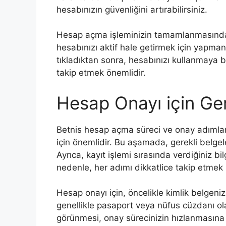
hesabınızın güvenliğini artırabilirsiniz.
Hesap açma işleminizin tamamlanmasınd
hesabınızı aktif hale getirmek için yapman
tıkladıktan sonra, hesabınızı kullanmaya ba
takip etmek önemlidir.
Hesap Onayı için Ger
Betnis hesap açma süreci ve onay adımları,
için önemlidir. Bu aşamada, gerekli belgele
Ayrıca, kayıt işlemi sırasında verdiğiniz b
nedenle, her adımı dikkatlice takip etmek 
Hesap onayı için, öncelikle kimlik belgeni
genellikle pasaport veya nüfus cüzdanı olab
görünmesi, onay sürecinizin hızlanmasına y