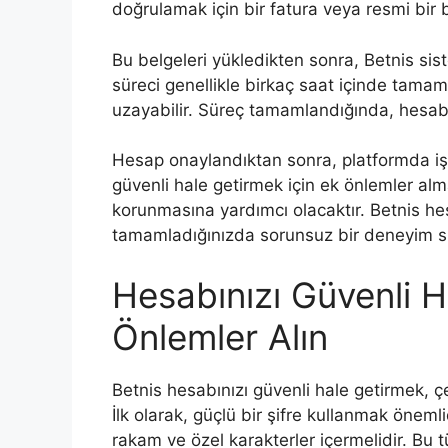
doğrulamak için bir fatura veya resmi bir b
Bu belgeleri yükledikten sonra, Betnis sis
süreci genellikle birkaç saat içinde tam
uzayabilir. Süreç tamamlandığında, hesabın
Hesap onaylandıktan sonra, platformda iş
güvenli hale getirmek için ek önlemler alma
korunmasına yardımcı olacaktır. Betnis h
tamamladığınızda sorunsuz bir deneyim s
Hesabınızı Güvenli H
Önlemler Alın
Betnis hesabınızı güvenli hale getirmek, çe
İlk olarak, güçlü bir şifre kullanmak önemli
rakam ve özel karakterler içermelidir. Bu tür