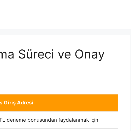
ma Süreci ve Onay
s Giriş Adresi
00 TL deneme bonusundan faydalanmak için