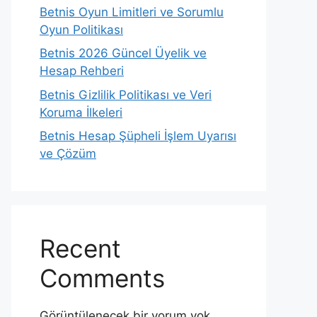
Betnis Oyun Limitleri ve Sorumlu
Oyun Politikası
Betnis 2026 Güncel Üyelik ve
Hesap Rehberi
Betnis Gizlilik Politikası ve Veri
Koruma İlkeleri
Betnis Hesap Şüpheli İşlem Uyarısı
ve Çözüm
Recent
Comments
Görüntülenecek bir yorum yok.