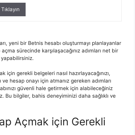
Tıklayın
ı, yeni bir Betnis hesabı oluşturmayı planlayanlar
p açma sürecinde karşılaşacağınız adımları net bir
yapabilirsiniz.
çin gerekli belgeleri nasıl hazırlayacağınızı,
 ve hesap onayı için atmanız gereken adımları
sabınızı güvenli hale getirmek için alabileceğiniz
. Bu bilgiler, bahis deneyiminizi daha sağlıklı ve
ap Açmak için Gerekli