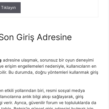
Tıklayın
 Son Giriş Adresine
ş
adresine ulaşmak, sorunsuz bir oyun deneyimi
 erişim engellemeleri nedeniyle, kullanıcıların en
bilir. Bu durumda, doğru yöntemleri kullanmak giriş
n etkili yollarından biri, resmi sosyal medya
anıcılarına anlık bilgi akışı sağlayarak, giriş
 verir. Ayrıca, güvenilir forum ve topluluklarda da
ablo, Betnis’in güncel giriş adresini bulmak için