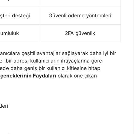
teri desteği
Güvenli ödeme yöntemleri
yumluluk
2FA güvenlik
lanıcılara çeşitli avantajlar sağlayarak daha iyi bir
bir adres, kullanıcıların ihtiyaçlarına göre
de daha geniş bir kullanıcı kitlesine hitap
eçeneklerinin Faydaları
olarak öne çıkan
leri