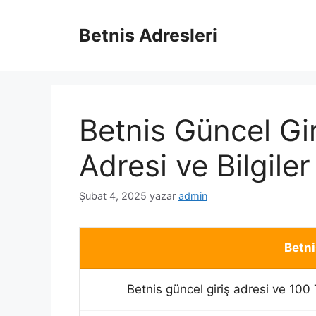
İçeriğe
atla
Betnis Adresleri
Betnis Güncel Gir
Adresi ve Bilgiler
Şubat 4, 2025
yazar
admin
Betni
Betnis güncel giriş adresi ve 1