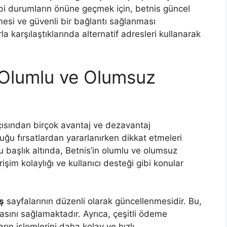
gibi durumların önüne geçmek için, betnis güncel
lmesi ve güvenli bir bağlantı sağlanması
rla karşılaştıklarında alternatif adresleri kullanarak
.
: Olumlu ve Olumsuz
açısından birçok avantaj ve dezavantaj
uğu fırsatlardan yararlanırken dikkat etmeleri
Bu başlık altında, Betnis’in olumlu ve olumsuz
rişim kolaylığı ve kullanıcı desteği gibi konular
ş
sayfalarının düzenli olarak güncellenmesidir. Bu,
masını sağlamaktadır. Ayrıca, çeşitli ödeme
ların işlemlerini daha kolay ve hızlı