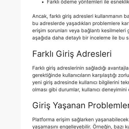
Farklı ödeme yöntemleri ile esnekl
Ancak, farklı giriş adresleri kullanmanın b
bu adreslerde yaşadıkları problemlere karş
erişim sorunları veya bağlantı kesilmeleri
aşağıda daha detaylı bir inceleme ile bu s
Farklı Giriş Adresleri
Farklı giriş adreslerinin sağladığı avantaj
gerektiğinde kullanıcıların karşılaştığı zo
yeni giriş adresinde kullanıcı bilgilerini te
olması gibi durumlar, kullanıcı deneyimini e
Giriş Yaşanan Problemle
Platforma erişim sağlarken yaşanabilecek p
yaşamasını engelleyebilir. Örneğin, bazı kul