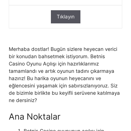
Tıklayın
Merhaba dostlar! Bugün sizlere heyecan verici
bir konudan bahsetmek istiyorum. Betnis
Casino Oyunu Açılışı için hazırlıklarımız
tamamlandı ve artık oyunun tadını çıkarmaya
hazırız! Bu harika oyunun heyecanını ve
eğlencesini yaşamak için sabırsızlanıyoruz. Siz
de bizimle birlikte bu keyifli serüvene katılmaya
ne dersiniz?
Ana Noktalar
Betnis Casino oyununun açılışı için