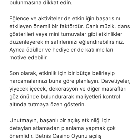
bulunmasına dikkat edin.
Eğlence ve aktiviteler de etkinliğin başarısını
etkileyen önemli bir faktördür. Canlı müzik, dans
gösterileri veya mini turnuvalar gibi etkinlikler
düzenleyerek misafirlerinizi eğlendirebilirsiniz.
Ayrıca ödüller ve hediyeler de katılımcıları
motive edebilir.
Son olarak, etkinlik için bir bütçe belirleyip
harcamalarınızı buna göre planlayın. Davetiyeler,
yiyecek içecek, dekorasyon ve diğer masrafları
göz önünde bulundurarak maliyetleri kontrol
altında tutmaya özen gösterin.
Unutmayın, başarılı bir açılış etkinliği için
detayları atlamadan planlama yapmak çok
önemlidir. Betnis Casino Oyunu açılış