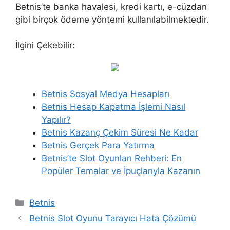
Betnis’te banka havalesi, kredi kartı, e-cüzdan
gibi birçok ödeme yöntemi kullanılabilmektedir.
İlgini Çekebilir:
Betnis Sosyal Medya Hesapları
Betnis Hesap Kapatma İşlemi Nasıl
Yapılır?
Betnis Kazanç Çekim Süresi Ne Kadar
Betnis Gerçek Para Yatırma
Betnis’te Slot Oyunları Rehberi: En
Popüler Temalar ve İpuçlarıyla Kazanın
Kategoriler
Betnis
Betnis Slot Oyunu Tarayıcı Hata Çözümü