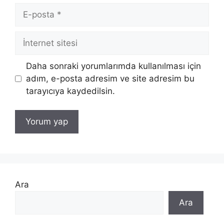
E-
posta
İnternet
sitesi
Daha sonraki yorumlarımda kullanılması için
adım, e-posta adresim ve site adresim bu
tarayıcıya kaydedilsin.
Ara
Ara