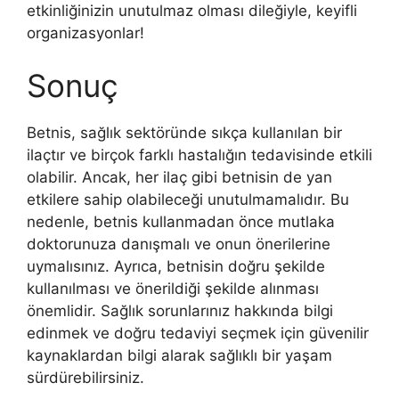
etkinliğinizin unutulmaz olması dileğiyle, keyifli
organizasyonlar!
Sonuç
Betnis, sağlık sektöründe sıkça kullanılan bir
ilaçtır ve birçok farklı hastalığın tedavisinde etkili
olabilir. Ancak, her ilaç gibi betnisin de yan
etkilere sahip olabileceği unutulmamalıdır. Bu
nedenle, betnis kullanmadan önce mutlaka
doktorunuza danışmalı ve onun önerilerine
uymalısınız. Ayrıca, betnisin doğru şekilde
kullanılması ve önerildiği şekilde alınması
önemlidir. Sağlık sorunlarınız hakkında bilgi
edinmek ve doğru tedaviyi seçmek için güvenilir
kaynaklardan bilgi alarak sağlıklı bir yaşam
sürdürebilirsiniz.