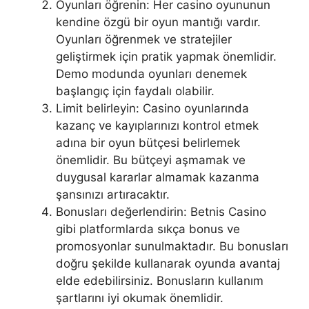
Oyunları öğrenin: Her casino oyununun
kendine özgü bir oyun mantığı vardır.
Oyunları öğrenmek ve stratejiler
geliştirmek için pratik yapmak önemlidir.
Demo modunda oyunları denemek
başlangıç için faydalı olabilir.
Limit belirleyin: Casino oyunlarında
kazanç ve kayıplarınızı kontrol etmek
adına bir oyun bütçesi belirlemek
önemlidir. Bu bütçeyi aşmamak ve
duygusal kararlar almamak kazanma
şansınızı artıracaktır.
Bonusları değerlendirin: Betnis Casino
gibi platformlarda sıkça bonus ve
promosyonlar sunulmaktadır. Bu bonusları
doğru şekilde kullanarak oyunda avantaj
elde edebilirsiniz. Bonusların kullanım
şartlarını iyi okumak önemlidir.