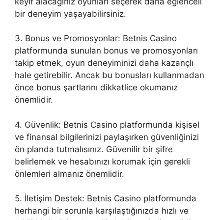
keyif alacağınız oyunları seçerek daha eğlenceli
bir deneyim yaşayabilirsiniz.
3. Bonus ve Promosyonlar: Betnis Casino
platformunda sunulan bonus ve promosyonları
takip etmek, oyun deneyiminizi daha kazançlı
hale getirebilir. Ancak bu bonusları kullanmadan
önce bonus şartlarını dikkatlice okumanız
önemlidir.
4. Güvenlik: Betnis Casino platformunda kişisel
ve finansal bilgilerinizi paylaşırken güvenliğinizi
ön planda tutmalısınız. Güvenilir bir şifre
belirlemek ve hesabınızı korumak için gerekli
önlemleri almanız önemlidir.
5. İletişim Destek: Betnis Casino platformunda
herhangi bir sorunla karşılaştığınızda hızlı ve