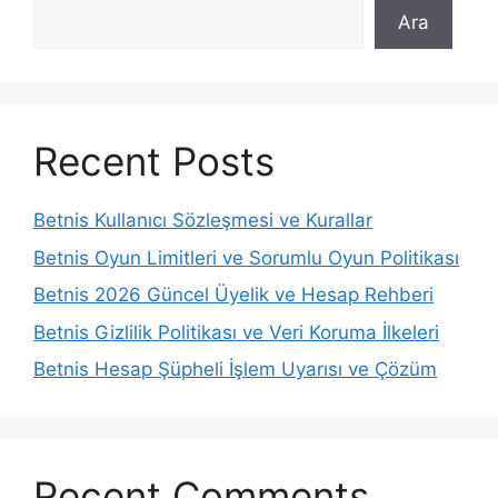
Ara
Recent Posts
Betnis Kullanıcı Sözleşmesi ve Kurallar
Betnis Oyun Limitleri ve Sorumlu Oyun Politikası
Betnis 2026 Güncel Üyelik ve Hesap Rehberi
Betnis Gizlilik Politikası ve Veri Koruma İlkeleri
Betnis Hesap Şüpheli İşlem Uyarısı ve Çözüm
Recent Comments