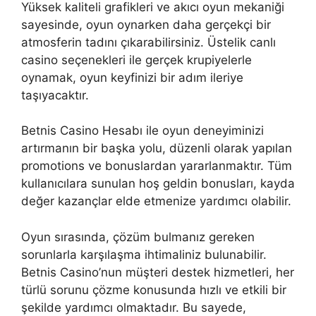
Yüksek kaliteli grafikleri ve akıcı oyun mekaniği
sayesinde, oyun oynarken daha gerçekçi bir
atmosferin tadını çıkarabilirsiniz. Üstelik canlı
casino seçenekleri ile gerçek krupiyelerle
oynamak, oyun keyfinizi bir adım ileriye
taşıyacaktır.
Betnis Casino Hesabı ile oyun deneyiminizi
artırmanın bir başka yolu, düzenli olarak yapılan
promotions ve bonuslardan yararlanmaktır. Tüm
kullanıcılara sunulan hoş geldin bonusları, kayda
değer kazançlar elde etmenize yardımcı olabilir.
Oyun sırasında, çözüm bulmanız gereken
sorunlarla karşılaşma ihtimaliniz bulunabilir.
Betnis Casino’nun müşteri destek hizmetleri, her
türlü sorunu çözme konusunda hızlı ve etkili bir
şekilde yardımcı olmaktadır. Bu sayede,