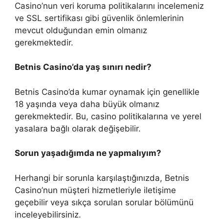
Casino’nun veri koruma politikalarını incelemeniz
ve SSL sertifikası gibi güvenlik önlemlerinin
mevcut olduğundan emin olmanız
gerekmektedir.
Betnis Casino’da yaş sınırı nedir?
Betnis Casino’da kumar oynamak için genellikle
18 yaşında veya daha büyük olmanız
gerekmektedir. Bu, casino politikalarına ve yerel
yasalara bağlı olarak değişebilir.
Sorun yaşadığımda ne yapmalıyım?
Herhangi bir sorunla karşılaştığınızda, Betnis
Casino’nun müşteri hizmetleriyle iletişime
geçebilir veya sıkça sorulan sorular bölümünü
inceleyebilirsiniz.