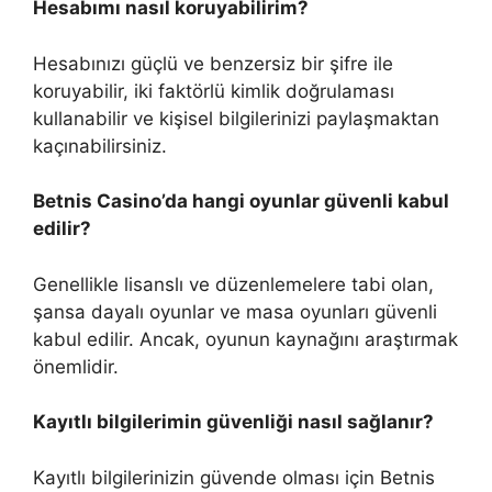
Hesabımı nasıl koruyabilirim?
Hesabınızı güçlü ve benzersiz bir şifre ile
koruyabilir, iki faktörlü kimlik doğrulaması
kullanabilir ve kişisel bilgilerinizi paylaşmaktan
kaçınabilirsiniz.
Betnis Casino’da hangi oyunlar güvenli kabul
edilir?
Genellikle lisanslı ve düzenlemelere tabi olan,
şansa dayalı oyunlar ve masa oyunları güvenli
kabul edilir. Ancak, oyunun kaynağını araştırmak
önemlidir.
Kayıtlı bilgilerimin güvenliği nasıl sağlanır?
Kayıtlı bilgilerinizin güvende olması için Betnis