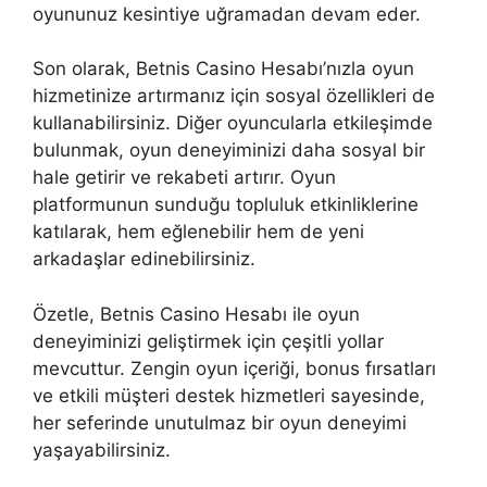
oyununuz kesintiye uğramadan devam eder.
Son olarak, Betnis Casino Hesabı’nızla oyun
hizmetinize artırmanız için sosyal özellikleri de
kullanabilirsiniz. Diğer oyuncularla etkileşimde
bulunmak, oyun deneyiminizi daha sosyal bir
hale getirir ve rekabeti artırır. Oyun
platformunun sunduğu topluluk etkinliklerine
katılarak, hem eğlenebilir hem de yeni
arkadaşlar edinebilirsiniz.
Özetle, Betnis Casino Hesabı ile oyun
deneyiminizi geliştirmek için çeşitli yollar
mevcuttur. Zengin oyun içeriği, bonus fırsatları
ve etkili müşteri destek hizmetleri sayesinde,
her seferinde unutulmaz bir oyun deneyimi
yaşayabilirsiniz.