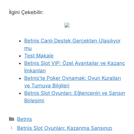
İlgini Çekebilir:
Betnis Canlı Destek Gerçekten Ulaşılıyor
mu
Test Makale
Betnis Slot VIP: Özel Avantajlar ve Kazanç
İmkanları
Betnis'te Poker Oynamak: Oyun Kuralları
ve Turnuva Bilgileri
Betnis Slot Oyunları: Eğlencenin ve Şansın
Birleşimi
Kategoriler
Betnis
Betnis Slot Oyunları: Kazanma Şansınızı