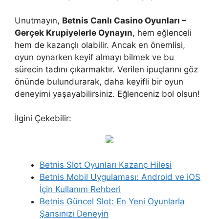
Unutmayın,
Betnis Canlı Casino Oyunları –
Gerçek Krupiyelerle Oynayın
, hem eğlenceli
hem de kazançlı olabilir. Ancak en önemlisi,
oyun oynarken keyif almayı bilmek ve bu
sürecin tadını çıkarmaktır. Verilen ipuçlarını göz
önünde bulundurarak, daha keyifli bir oyun
deneyimi yaşayabilirsiniz. Eğlenceniz bol olsun!
İlgini Çekebilir:
Betnis Slot Oyunları Kazanç Hilesi
Betnis Mobil Uygulaması: Android ve iOS
İçin Kullanım Rehberi
Betnis Güncel Slot: En Yeni Oyunlarla
Şansınızı Deneyin