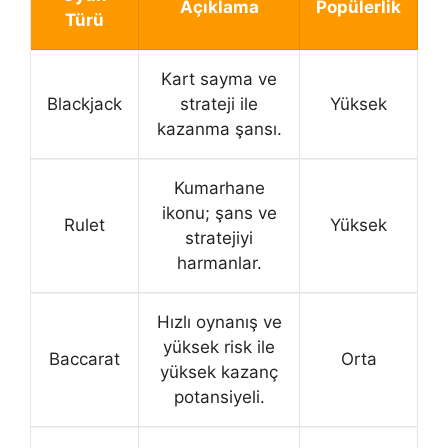
Açıklama
Popülerlik
Türü
Kart sayma ve
Blackjack
strateji ile
Yüksek
kazanma şansı.
Kumarhane
ikonu; şans ve
Rulet
Yüksek
stratejiyi
harmanlar.
Hızlı oynanış ve
yüksek risk ile
Baccarat
Orta
yüksek kazanç
potansiyeli.