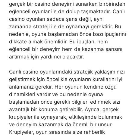
gerçek bir casino deneyimi sunarken birbirinden
eğlenceli oyunlar ile de dolup taşmaktadır. Canlı
casino oyunları sadece şans değil, aynı
zamanda strateji ile de oynamayı gerektirir. Bu
nedenle, oyuna başlamadan önce bazı ipuçlarını
dikkate almak önemlidir. Bu ipuçları, hem
eğlenceli bir deneyim hem de kazanma şansını
artırmak için yardımcı olacaktır.
Canlı casino oyunlarındaki stratejik yaklaşımınızı
geliştirmek için öncelikle oyunların kurallarını iyi
anlamanız gerekir. Her oyunun kendine özgü
dinamikleri vardır ve bu nedenle oyuna
başlamadan önce gerekli bilgileri edinmek sizi
avantajlı bir konuma getirebilir. Ayrıca, gerçek
krupiyeler ile oynayarak, etkileşimde bulunmak
ve deneyim kazanmak da önemli bir unsur.
Krupiyeler, oyun sırasında size rehberlik