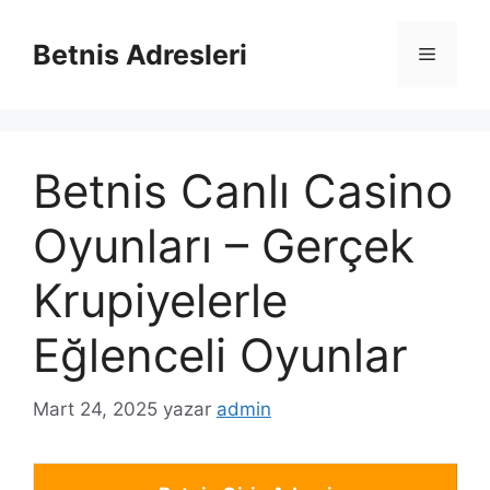
İçeriğe
atla
Betnis Adresleri
Menü
Betnis Canlı Casino
Oyunları – Gerçek
Krupiyelerle
Eğlenceli Oyunlar
Mart 24, 2025
yazar
admin