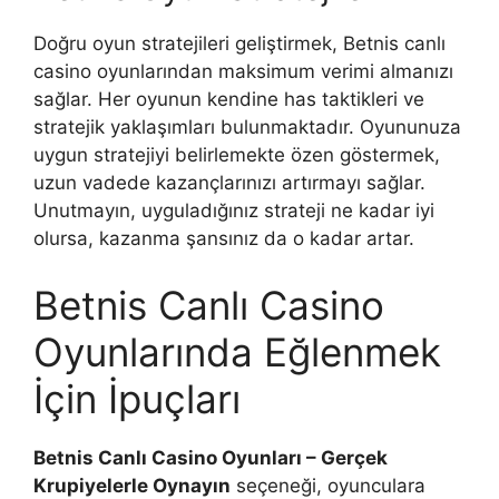
Doğru oyun stratejileri geliştirmek, Betnis canlı
casino oyunlarından maksimum verimi almanızı
sağlar. Her oyunun kendine has taktikleri ve
stratejik yaklaşımları bulunmaktadır. Oyununuza
uygun stratejiyi belirlemekte özen göstermek,
uzun vadede kazançlarınızı artırmayı sağlar.
Unutmayın, uyguladığınız strateji ne kadar iyi
olursa, kazanma şansınız da o kadar artar.
Betnis Canlı Casino
Oyunlarında Eğlenmek
İçin İpuçları
Betnis Canlı Casino Oyunları – Gerçek
Krupiyelerle Oynayın
seçeneği, oyunculara