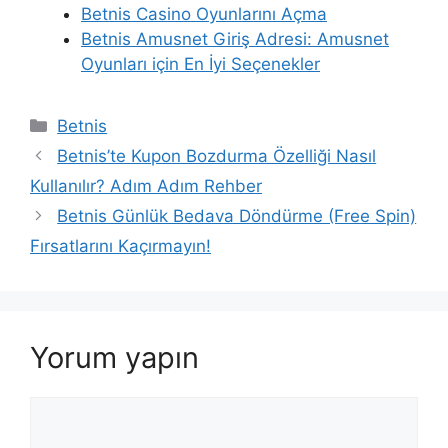
Betnis Casino Oyunlarını Açma
Betnis Amusnet Giriş Adresi: Amusnet
Oyunları için En İyi Seçenekler
Kategoriler
Betnis
Betnis’te Kupon Bozdurma Özelliği Nasıl
Kullanılır? Adım Adım Rehber
Betnis Günlük Bedava Döndürme (Free Spin)
Fırsatlarını Kaçırmayın!
Yorum yapın
Yorum