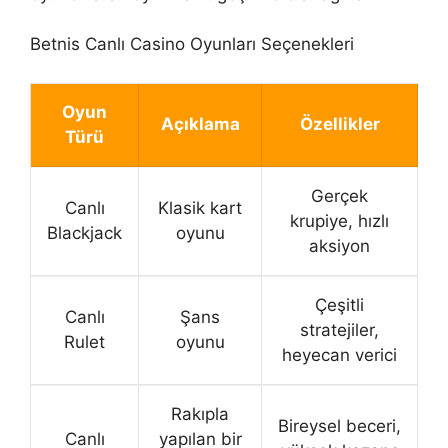
Betnis Canlı Casino Oyunları Seçenekleri
Oyun
Açıklama
Özellikler
Türü
Gerçek
Canlı
Klasik kart
krupiye, hızlı
Blackjack
oyunu
aksiyon
Çeşitli
Canlı
Şans
stratejiler,
Rulet
oyunu
heyecan verici
Rakıpla
Bireysel beceri,
Canlı
yapılan bir