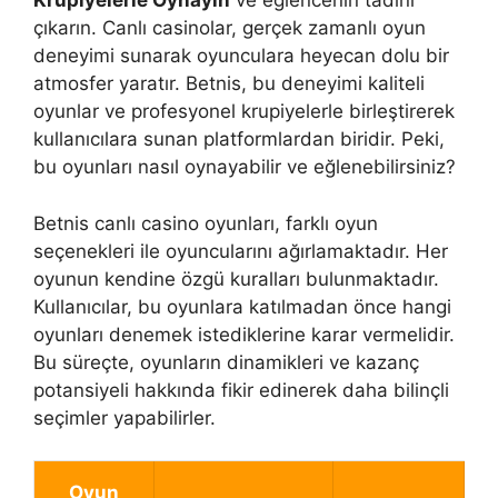
Krupiyelerle Oynayın
ve eğlencenin tadını
çıkarın. Canlı casinolar, gerçek zamanlı oyun
deneyimi sunarak oyunculara heyecan dolu bir
atmosfer yaratır. Betnis, bu deneyimi kaliteli
oyunlar ve profesyonel krupiyelerle birleştirerek
kullanıcılara sunan platformlardan biridir. Peki,
bu oyunları nasıl oynayabilir ve eğlenebilirsiniz?
Betnis canlı casino oyunları, farklı oyun
seçenekleri ile oyuncularını ağırlamaktadır. Her
oyunun kendine özgü kuralları bulunmaktadır.
Kullanıcılar, bu oyunlara katılmadan önce hangi
oyunları denemek istediklerine karar vermelidir.
Bu süreçte, oyunların dinamikleri ve kazanç
potansiyeli hakkında fikir edinerek daha bilinçli
seçimler yapabilirler.
Oyun