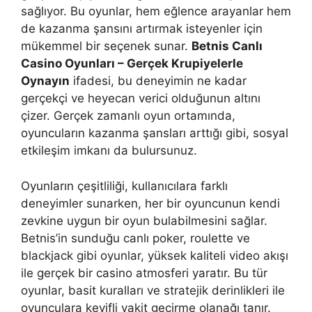
sağlıyor. Bu oyunlar, hem eğlence arayanlar hem
de kazanma şansını artırmak isteyenler için
mükemmel bir seçenek sunar.
Betnis Canlı
Casino Oyunları – Gerçek Krupiyelerle
Oynayın
ifadesi, bu deneyimin ne kadar
gerçekçi ve heyecan verici olduğunun altını
çizer. Gerçek zamanlı oyun ortamında,
oyuncuların kazanma şansları arttığı gibi, sosyal
etkileşim imkanı da bulursunuz.
Oyunların çeşitliliği, kullanıcılara farklı
deneyimler sunarken, her bir oyuncunun kendi
zevkine uygun bir oyun bulabilmesini sağlar.
Betnis’in sunduğu canlı poker, roulette ve
blackjack gibi oyunlar, yüksek kaliteli video akışı
ile gerçek bir casino atmosferi yaratır. Bu tür
oyunlar, basit kuralları ve stratejik derinlikleri ile
oyunculara keyifli vakit geçirme olanağı tanır.