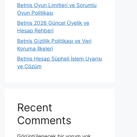
Betnis Oyun Limitleri ve Sorumlu
Oyun Politikası
Betnis 2026 Güncel Üyelik ve
Hesap Rehberi
Betnis Gizlilik Politikası ve Veri
Koruma İlkeleri
Betnis Hesap Şüpheli İşlem Uyarısı
ve Çözüm
Recent
Comments
Görüntülenecek bir yorum yok.