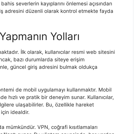
, bahis severlerin kayıplarını önlemesi açısından
riş adresini düzenli olarak kontrol etmekte fayda
 Yapmanın Yolları
ktadır. İlk olarak, kullanıcılar resmi web sitesini
 Ancak, bazı durumlarda siteye erişim
denle, güncel giriş adresini bulmak oldukça
yöntemi de mobil uygulamayı kullanmaktır. Mobil
 hızlı ve pratik bir deneyim sunar. Kullanıcılar,
ilere ulaşabilirler. Bu, özellikle hareket
çin idealdir.
da mümkündür. VPN, coğrafi kısıtlamaları