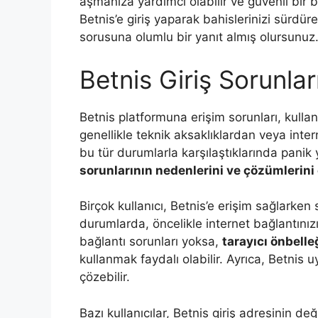
aşmanıza yardımcı olabilir ve güvenli bir
Betnis’e giriş yaparak bahislerinizi sürdür
sorusuna olumlu bir yanıt almış olursunuz
Betnis Giriş Sorunla
Betnis platformuna erişim sorunları, kullanı
genellikle teknik aksaklıklardan veya inte
bu tür durumlarla karşılaştıklarında pani
sorunlarının nedenlerini ve çözümlerini 
Birçok kullanıcı, Betnis’e erişim sağlarken s
durumlarda, öncelikle internet bağlantınızı
bağlantı sorunları yoksa,
tarayıcı önbell
kullanmak faydalı olabilir. Ayrıca, Betnis 
çözebilir.
Bazı kullanıcılar, Betnis giriş adresinin de