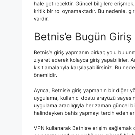
hale getirecektir. Güncel bilgilere erişmek
kritik bir rol oynamaktadır. Bu nedenle, gi
vardır.
Betnis’e Bugün Giriş
Betnis’e giriş yapmanın birkaç yolu bulunma
ziyaret ederek kolayca giriş yapabilirler.
kısıtlamalarıyla karşılaşabilirsiniz. Bu ne
önemlidir.
Ayrıca, Betnis’e giriş yapmanın bir diğer 
uygulama, kullanıcı dostu arayüzü sayesinde
uygulama aracılığıyla her zaman güncel bilg
halindeyken bahis yapmayı tercih edenler i
VPN kullanarak Betnis’e erişim sağlamak 