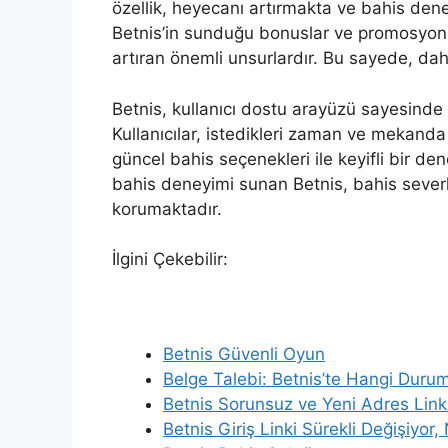
özellik, heyecanı artırmakta ve bahis den
Betnis’in sunduğu bonuslar ve promosyonl
artıran önemli unsurlardır. Bu sayede, d
Betnis, kullanıcı dostu arayüzü sayesinde
Kullanıcılar, istedikleri zaman ve mekanda
güncel bahis seçenekleri ile keyifli bir de
bahis deneyimi sunan Betnis, bahis severle
korumaktadır.
İlgini Çekebilir:
Betnis Güvenli Oyun
Belge Talebi: Betnis’te Hangi Dur
Betnis Sorunsuz ve Yeni Adres Link
Betnis Giriş Linki Sürekli Değişiyo