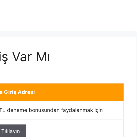
iş Var Mı
s Giriş Adresi
00 TL deneme bonusundan faydalanmak için
Tıklayın