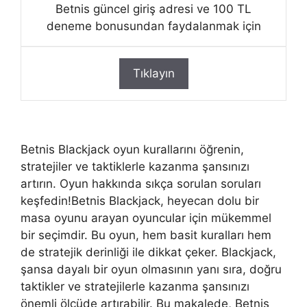
Betnis güncel giriş adresi ve 100 TL
deneme bonusundan faydalanmak için
Tıklayın
Betnis Blackjack oyun kurallarını öğrenin,
stratejiler ve taktiklerle kazanma şansınızı
artırın. Oyun hakkında sıkça sorulan soruları
keşfedin!Betnis Blackjack, heyecan dolu bir
masa oyunu arayan oyuncular için mükemmel
bir seçimdir. Bu oyun, hem basit kuralları hem
de stratejik derinliği ile dikkat çeker. Blackjack,
şansa dayalı bir oyun olmasının yanı sıra, doğru
taktikler ve stratejilerle kazanma şansınızı
önemli ölçüde artırabilir. Bu makalede, Betnis