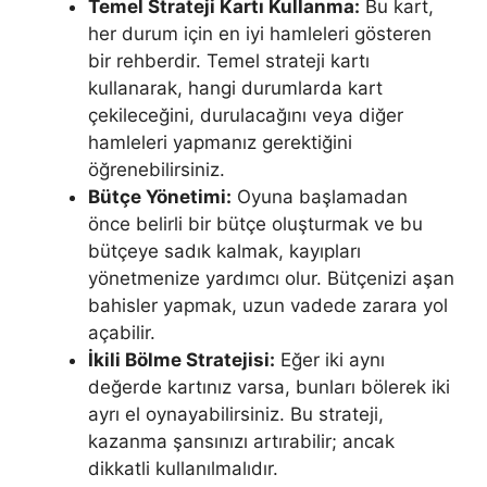
Temel Strateji Kartı Kullanma:
Bu kart,
her durum için en iyi hamleleri gösteren
bir rehberdir. Temel strateji kartı
kullanarak, hangi durumlarda kart
çekileceğini, durulacağını veya diğer
hamleleri yapmanız gerektiğini
öğrenebilirsiniz.
Bütçe Yönetimi:
Oyuna başlamadan
önce belirli bir bütçe oluşturmak ve bu
bütçeye sadık kalmak, kayıpları
yönetmenize yardımcı olur. Bütçenizi aşan
bahisler yapmak, uzun vadede zarara yol
açabilir.
İkili Bölme Stratejisi:
Eğer iki aynı
değerde kartınız varsa, bunları bölerek iki
ayrı el oynayabilirsiniz. Bu strateji,
kazanma şansınızı artırabilir; ancak
dikkatli kullanılmalıdır.