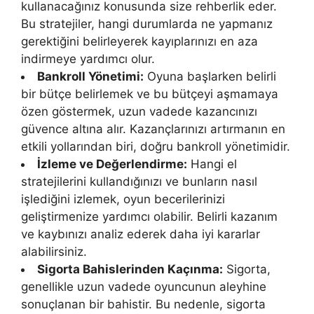
kullanacağınız konusunda size rehberlik eder.
Bu stratejiler, hangi durumlarda ne yapmanız
gerektiğini belirleyerek kayıplarınızı en aza
indirmeye yardımcı olur.
Bankroll Yönetimi:
Oyuna başlarken belirli
bir bütçe belirlemek ve bu bütçeyi aşmamaya
özen göstermek, uzun vadede kazancınızı
güvence altına alır. Kazançlarınızı artırmanın en
etkili yollarından biri, doğru bankroll yönetimidir.
İzleme ve Değerlendirme:
Hangi el
stratejilerini kullandığınızı ve bunların nasıl
işlediğini izlemek, oyun becerilerinizi
geliştirmenize yardımcı olabilir. Belirli kazanım
ve kaybınızı analiz ederek daha iyi kararlar
alabilirsiniz.
Sigorta Bahislerinden Kaçınma:
Sigorta,
genellikle uzun vadede oyuncunun aleyhine
sonuçlanan bir bahistir. Bu nedenle, sigorta