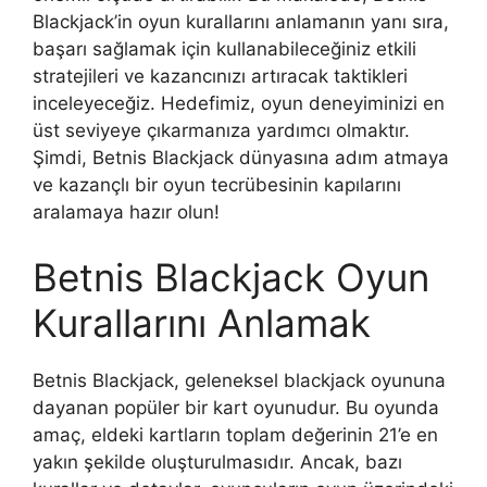
Blackjack’in oyun kurallarını anlamanın yanı sıra,
başarı sağlamak için kullanabileceğiniz etkili
stratejileri ve kazancınızı artıracak taktikleri
inceleyeceğiz. Hedefimiz, oyun deneyiminizi en
üst seviyeye çıkarmanıza yardımcı olmaktır.
Şimdi, Betnis Blackjack dünyasına adım atmaya
ve kazançlı bir oyun tecrübesinin kapılarını
aralamaya hazır olun!
Betnis Blackjack Oyun
Kurallarını Anlamak
Betnis Blackjack, geleneksel blackjack oyununa
dayanan popüler bir kart oyunudur. Bu oyunda
amaç, eldeki kartların toplam değerinin 21’e en
yakın şekilde oluşturulmasıdır. Ancak, bazı