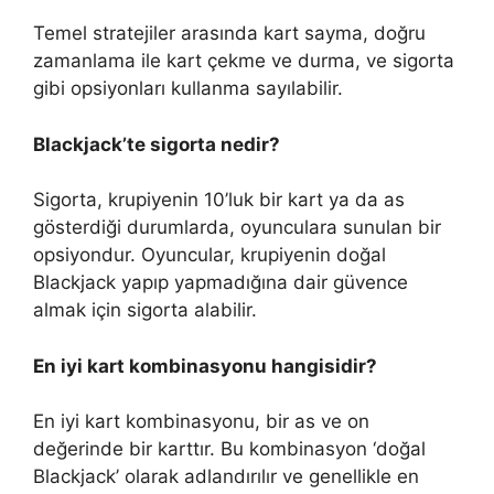
Temel stratejiler arasında kart sayma, doğru
zamanlama ile kart çekme ve durma, ve sigorta
gibi opsiyonları kullanma sayılabilir.
Blackjack’te sigorta nedir?
Sigorta, krupiyenin 10’luk bir kart ya da as
gösterdiği durumlarda, oyunculara sunulan bir
opsiyondur. Oyuncular, krupiyenin doğal
Blackjack yapıp yapmadığına dair güvence
almak için sigorta alabilir.
En iyi kart kombinasyonu hangisidir?
En iyi kart kombinasyonu, bir as ve on
değerinde bir karttır. Bu kombinasyon ‘doğal
Blackjack’ olarak adlandırılır ve genellikle en