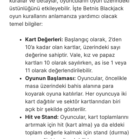
kurallar ve detaylar, oyuncuların oyun üzerindeki
üstünlüğünü etkileyebilir. İşte Betnis Blackjack
oyun kurallarını anlamanıza yardımcı olacak
temel bilgiler:
Kart Değerleri:
Başlangıç olarak, 2’den
10’a kadar olan kartlar, üzerindeki sayı
değerine sahiptir. Vale, kız ve papaz
kartları 10 olarak sayılırken, as ise 1 veya
11 olarak değerlendirilebilir.
Oyunun Başlaması:
Oyuncular, öncelikle
masa üzerindeki bahis alanına para
koyarak oyuna katılırlar. Her oyuncuya iki
kart dağıtılır ve sektör kartlarından biri
açık bir şekilde gösterilir.
Hit ve Stand:
Oyuncular, kart toplamlarını
artırmak için hit (kart alma) ya da eldeki
toplam değerle kalmak için stand (durma)