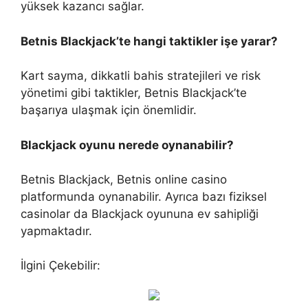
yüksek kazancı sağlar.
Betnis Blackjack’te hangi taktikler işe yarar?
Kart sayma, dikkatli bahis stratejileri ve risk
yönetimi gibi taktikler, Betnis Blackjack’te
başarıya ulaşmak için önemlidir.
Blackjack oyunu nerede oynanabilir?
Betnis Blackjack, Betnis online casino
platformunda oynanabilir. Ayrıca bazı fiziksel
casinolar da Blackjack oyununa ev sahipliği
yapmaktadır.
İlgini Çekebilir: