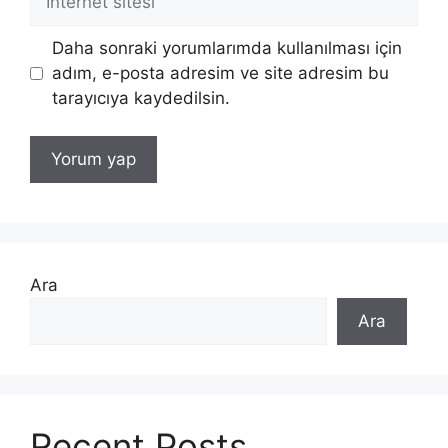
sitesi
Daha sonraki yorumlarımda kullanılması için
adım, e-posta adresim ve site adresim bu
tarayıcıya kaydedilsin.
Ara
Ara
Recent Posts