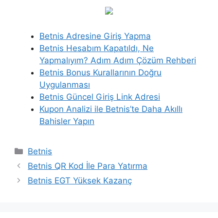
Betnis Adresine Giriş Yapma
Betnis Hesabım Kapatıldı, Ne
Yapmalıyım? Adım Adım Çözüm Rehberi
Betnis Bonus Kurallarının Doğru
Uygulanması
Betnis Güncel Giriş Link Adresi
Kupon Analizi ile Betnis’te Daha Akıllı
Bahisler Yapın
Kategoriler
Betnis
Betnis QR Kod İle Para Yatırma
Betnis EGT Yüksek Kazanç