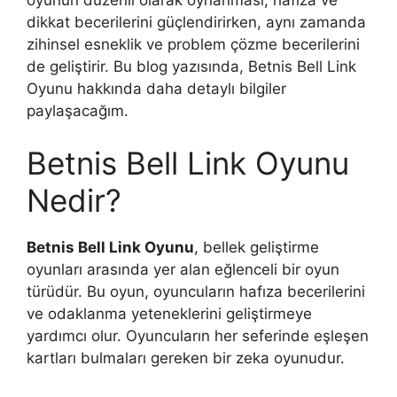
dikkat becerilerini güçlendirirken, aynı zamanda
zihinsel esneklik ve problem çözme becerilerini
de geliştirir. Bu blog yazısında, Betnis Bell Link
Oyunu hakkında daha detaylı bilgiler
paylaşacağım.
Betnis Bell Link Oyunu
Nedir?
Betnis Bell Link Oyunu
, bellek geliştirme
oyunları arasında yer alan eğlenceli bir oyun
türüdür. Bu oyun, oyuncuların hafıza becerilerini
ve odaklanma yeteneklerini geliştirmeye
yardımcı olur. Oyuncuların her seferinde eşleşen
kartları bulmaları gereken bir zeka oyunudur.