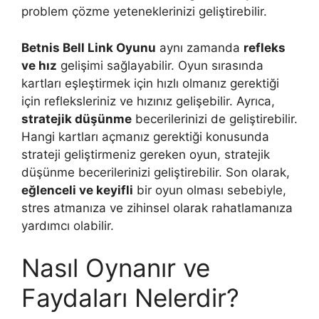
problem çözme yeteneklerinizi geliştirebilir.
Betnis Bell Link Oyunu
aynı zamanda
refleks
ve hız
gelişimi sağlayabilir. Oyun sırasında
kartları eşleştirmek için hızlı olmanız gerektiği
için refleksleriniz ve hızınız gelişebilir. Ayrıca,
stratejik düşünme
becerilerinizi de geliştirebilir.
Hangi kartları açmanız gerektiği konusunda
strateji geliştirmeniz gereken oyun, stratejik
düşünme becerilerinizi geliştirebilir. Son olarak,
eğlenceli ve keyifli
bir oyun olması sebebiyle,
stres atmanıza ve zihinsel olarak rahatlamanıza
yardımcı olabilir.
Nasıl Oynanır ve
Faydaları Nelerdir?