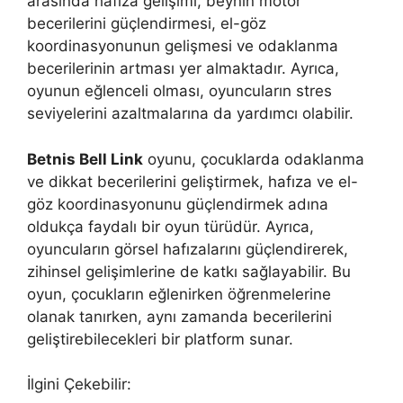
arasında hafıza gelişimi, beynin motor
becerilerini güçlendirmesi, el-göz
koordinasyonunun gelişmesi ve odaklanma
becerilerinin artması yer almaktadır. Ayrıca,
oyunun eğlenceli olması, oyuncuların stres
seviyelerini azaltmalarına da yardımcı olabilir.
Betnis Bell Link
oyunu, çocuklarda odaklanma
ve dikkat becerilerini geliştirmek, hafıza ve el-
göz koordinasyonunu güçlendirmek adına
oldukça faydalı bir oyun türüdür. Ayrıca,
oyuncuların görsel hafızalarını güçlendirerek,
zihinsel gelişimlerine de katkı sağlayabilir. Bu
oyun, çocukların eğlenirken öğrenmelerine
olanak tanırken, aynı zamanda becerilerini
geliştirebilecekleri bir platform sunar.
İlgini Çekebilir: