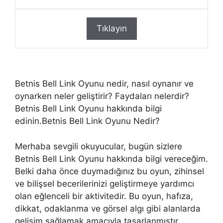
Tıklayın
Betnis Bell Link Oyunu nedir, nasıl oynanır ve
oynarken neler geliştirir? Faydaları nelerdir?
Betnis Bell Link Oyunu hakkında bilgi
edinin.Betnis Bell Link Oyunu Nedir?
Merhaba sevgili okuyucular, bugün sizlere
Betnis Bell Link Oyunu hakkında bilgi vereceğim.
Belki daha önce duymadığınız bu oyun, zihinsel
ve bilişsel becerilerinizi geliştirmeye yardımcı
olan eğlenceli bir aktivitedir. Bu oyun, hafıza,
dikkat, odaklanma ve görsel algı gibi alanlarda
gelişim sağlamak amacıyla tasarlanmıştır.