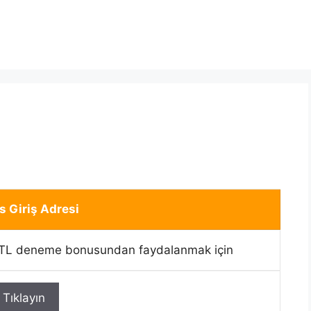
s Giriş Adresi
00 TL deneme bonusundan faydalanmak için
Tıklayın