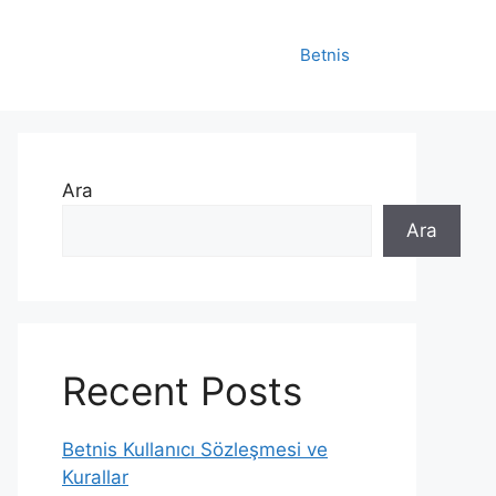
Betnis
Ara
Ara
Recent Posts
Betnis Kullanıcı Sözleşmesi ve
Kurallar