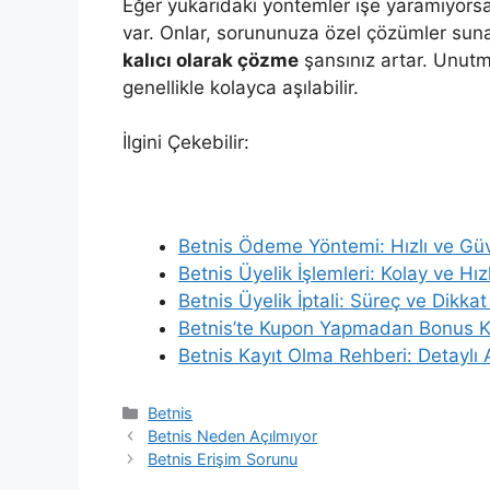
Eğer yukarıdaki yöntemler işe yaramıyorsa
var. Onlar, sorununuza özel çözümler sunab
kalıcı olarak çözme
şansınız artar. Unutm
genellikle kolayca aşılabilir.
İlgini Çekebilir:
Betnis Ödeme Yöntemi: Hızlı ve Güve
Betnis Üyelik İşlemleri: Kolay ve Hız
Betnis Üyelik İptali: Süreç ve Dikk
Betnis’te Kupon Yapmadan Bonus 
Betnis Kayıt Olma Rehberi: Detaylı
Kategoriler
Betnis
Betnis Neden Açılmıyor
Betnis Erişim Sorunu