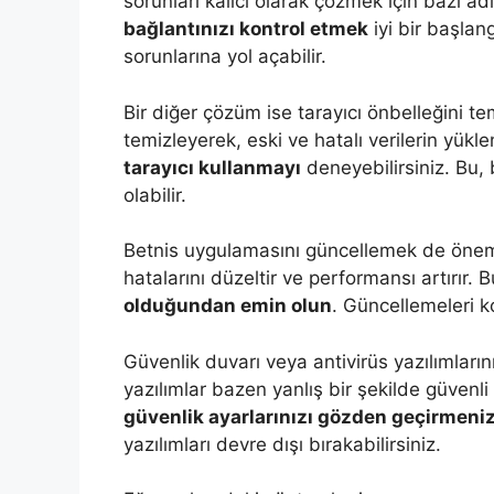
sorunları kalıcı olarak çözmek için bazı a
bağlantınızı kontrol etmek
iyi bir başlang
sorunlarına yol açabilir.
Bir diğer çözüm ise tarayıcı önbelleğini te
temizleyerek, eski ve hatalı verilerin yükle
tarayıcı kullanmayı
deneyebilirsiniz. Bu,
olabilir.
Betnis uygulamasını güncellemek de öneml
hatalarını düzeltir ve performansı artırır.
olduğundan emin olun
. Güncellemeleri ko
Güvenlik duvarı veya antivirüs yazılımları
yazılımlar bazen yanlış bir şekilde güvenli
güvenlik ayarlarınızı gözden geçirmeni
yazılımları devre dışı bırakabilirsiniz.