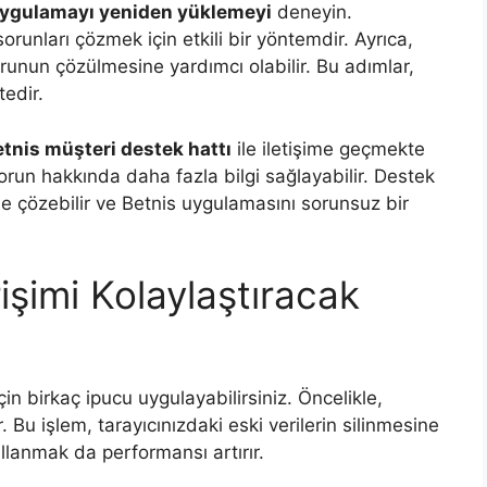
ygulamayı yeniden yüklemeyi
deneyin.
runları çözmek için etkili bir yöntemdir. Ayrıca,
unun çözülmesine yardımcı olabilir. Bu adımlar,
edir.
etnis müşteri destek hattı
ile iletişime geçmekte
sorun hakkında daha fazla bilgi sağlayabilir. Destek
ilde çözebilir ve Betnis uygulamasını sorunsuz bir
işimi Kolaylaştıracak
in birkaç ipucu uygulayabilirsiniz. Öncelikle,
 Bu işlem, tarayıcınızdaki eski verilerin silinmesine
ullanmak da performansı artırır.