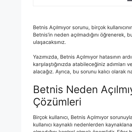
Betnis Açılmıyor sorunu, birçok kullanıcını
Betnis’in neden açılmadığını öğrenerek, b
ulaşacaksınız.
Yazımızda, Betnis Açılmıyor hatasının ard
karşılaştığınızda atabileceğiniz adımları ve
alacağız. Ayrıca, bu sorunu kalıcı olarak n
Betnis Neden Açılmı
Çözümleri
Birçok kullanıcı, Betnis Açılmıyor sorunuyla
kullanıcı kaynaklı nedenlerden kaynaklanabil
olmadığını kontrol etmek önemlidir. Eğer b