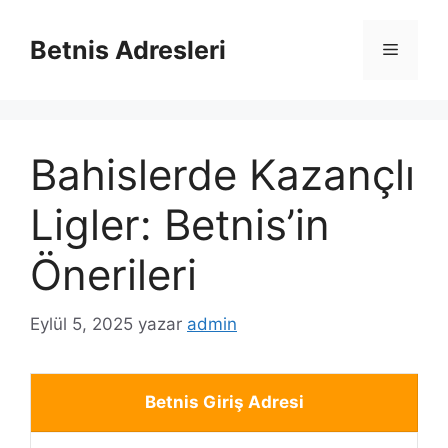
İçeriğe
atla
Betnis Adresleri
Menü
Bahislerde Kazançlı
Ligler: Betnis’in
Önerileri
Eylül 5, 2025
yazar
admin
Betnis Giriş Adresi