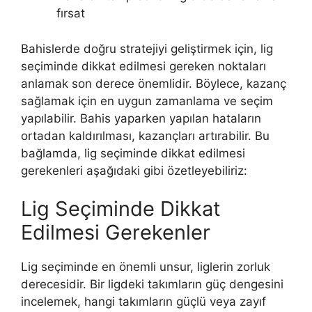
fırsat
Bahislerde doğru stratejiyi geliştirmek için, lig
seçiminde dikkat edilmesi gereken noktaları
anlamak son derece önemlidir. Böylece, kazanç
sağlamak için en uygun zamanlama ve seçim
yapılabilir. Bahis yaparken yapılan hataların
ortadan kaldırılması, kazançları artırabilir. Bu
bağlamda, lig seçiminde dikkat edilmesi
gerekenleri aşağıdaki gibi özetleyebiliriz:
Lig Seçiminde Dikkat
Edilmesi Gerekenler
Lig seçiminde en önemli unsur, liglerin zorluk
derecesidir. Bir ligdeki takımların güç dengesini
incelemek, hangi takımların güçlü veya zayıf