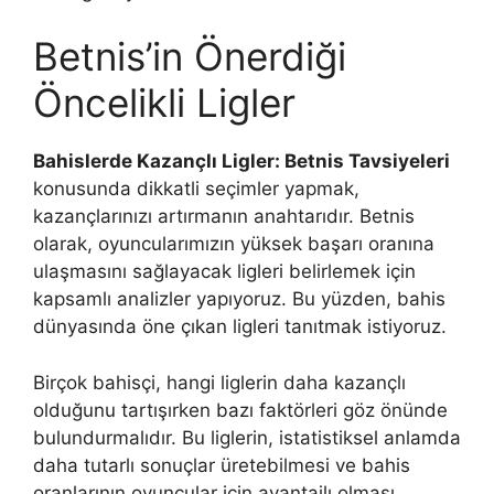
Betnis’in Önerdiği
Öncelikli Ligler
Bahislerde Kazançlı Ligler: Betnis Tavsiyeleri
konusunda dikkatli seçimler yapmak,
kazançlarınızı artırmanın anahtarıdır. Betnis
olarak, oyuncularımızın yüksek başarı oranına
ulaşmasını sağlayacak ligleri belirlemek için
kapsamlı analizler yapıyoruz. Bu yüzden, bahis
dünyasında öne çıkan ligleri tanıtmak istiyoruz.
Birçok bahisçi, hangi liglerin daha kazançlı
olduğunu tartışırken bazı faktörleri göz önünde
bulundurmalıdır. Bu liglerin, istatistiksel anlamda
daha tutarlı sonuçlar üretebilmesi ve bahis
oranlarının oyuncular için avantajlı olması