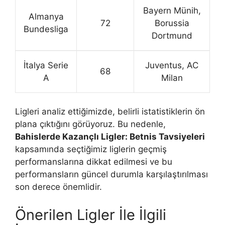
Bayern Münih,
Almanya
72
Borussia
Bundesliga
Dortmund
İtalya Serie
Juventus, AC
68
A
Milan
Ligleri analiz ettiğimizde, belirli istatistiklerin ön
plana çıktığını görüyoruz. Bu nedenle,
Bahislerde Kazançlı Ligler: Betnis Tavsiyeleri
kapsamında seçtiğimiz liglerin geçmiş
performanslarına dikkat edilmesi ve bu
performansların güncel durumla karşılaştırılması
son derece önemlidir.
Önerilen Ligler İle İlgili